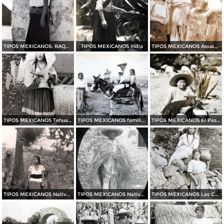
TIPOS MEXICANOS: RAQUEL
TIPOS MEXICANOS India
TIPOS MEXICANOS Aguadoras
TIPOS MEXICANOS Tehuana
TIPOS MEXICANOS familia india
TIPOS MEXICANOS El Pastorcito
TIPOS MEXICANOS Nativo sonriente
TIPOS MEXICANOS Nativo con capote de Palma
TIPOS MEXICANOS Las Comadritas de Xochimilco