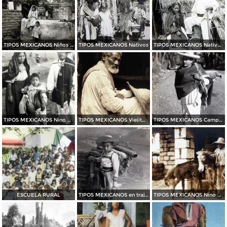
TIPOS MEXICANOS Niños nativos
TIPOS MEXICANOS Nativos
TIPOS MEXICANOS Nativos de XOCHIMILCO
TIPOS MEXICANOS Nino Vendedor de sopladores
TIPOS MEXICANOS Viejito por el fotografo HUGO BREHME
TIPOS MEXICANOS Campesino
ESCUELA RURAL
TIPOS MEXICANOS en traje tipico
TIPOS MEXICANOS Nino nativo