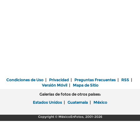
Condiciones de Uso
|
Privacidad
|
Preguntas Frecuentes
|
RSS
|
Versión Móvil
|
Mapa de Sitio
Galerías de fotos de otros países:
Estados Unidos
|
Guatemala
|
México
Copyright © MéxicoEnFotos, 2001-2026