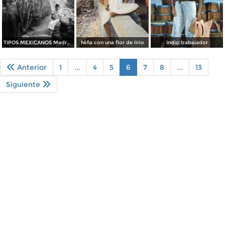
TIPOS MEXICANOS Madre e hijo
Niña con una flor de lirio
Indio trabajador
Anterior
1
...
4
5
6
7
8
...
13
Siguiente