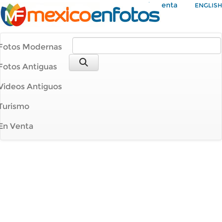
Mi Cuenta
ENGLISH
Fotos Modernas
Fotos Antiguas
Videos Antiguos
Turismo
En Venta