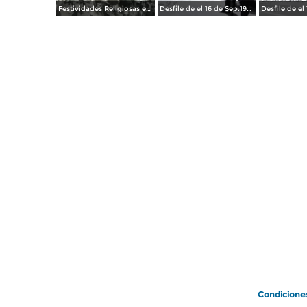
Festividades Religiosas en la Villa de Guadalupr
Desfile de el 16 de Sep.1955
Condicione