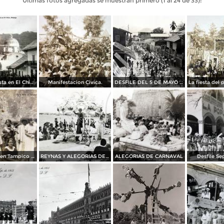
Últimas fotos agregadas se muestran primero (1 al 24 de 33):
Un dia de fiesta en El Chico, Hidalgo
Manifestacion Civica.
DESFILE DEL 5 DE MAYO en 1933
Dia de fiesta en Tampico Tamaulipas
REYNAS Y ALEGORIAS DE CARNAVAL
ALEGORIAS DE CARNAVAL
Desfile S