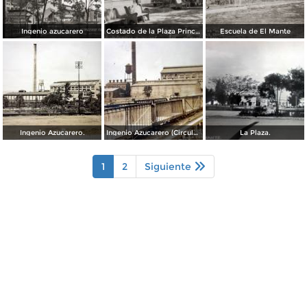
Ingenio azucarero
Costado de la Plaza Principal
Escuela de El Mante
Ingenio Azucarero.
Ingenio Azucarero (Circulada el 23 de Marzo de 1957)
La Plaza.
1
2
Siguiente