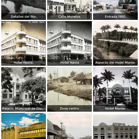
Detalles del Rio.
Calle Morelos.
Entrada 1950.
Hotel Naola.
Hotel Naola
Aspecto del Hotel Mante.
Palacio Municipal de Ciudad Mante
Zona centro
Hotel Mante.