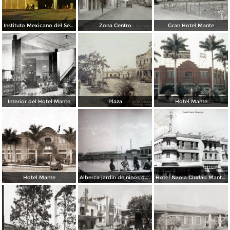
Instituto Mexicano del Seguro Social
Zona Centro
Gran Hotel Mante
Interior del Hotel Mante
Plaza
Hotel Mante
Hotel Mante
Alberca jardin de ninos del Ingenio el Mante.
Hotel Naola Ciudad Mante, Tamaulipas 1950.