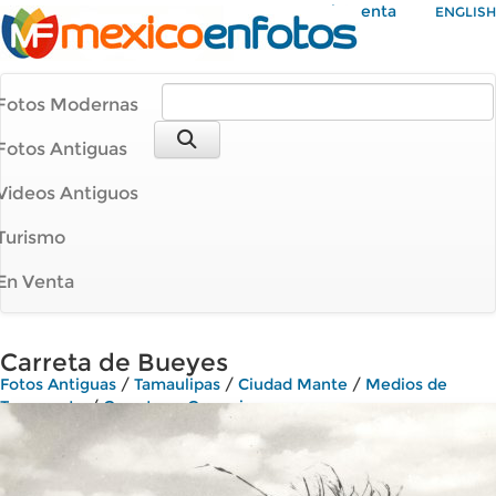
Mi Cuenta
ENGLISH
Fotos Modernas
Fotos Antiguas
Videos Antiguos
Turismo
En Venta
Carreta de Bueyes
Fotos Antiguas
/
Tamaulipas
/
Ciudad Mante
/
Medios de
Transporte
/
Carretas y Carruajes