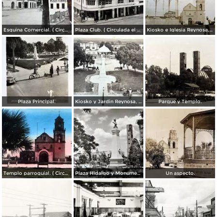
Esquina Comercial. ( Circulada el 21 de Septiembre de 1952 ).
Plaza Club. ( Circulada el 21 de Mayo de 1957 ).
Kiosko e Iglesia Reynosa, Tamaulipas.
Plaza Principal.
Kiosko y Jardin Reynosa, Tamaulipas ( Circulada el 2 de Febrero de 1949 ).
Parque y Templo.
Templo parroquial. ( Circulada el 12 de Agosto de 1944 ).
Plaza Hidalgo y Monumento a Benito Juarez.
Un aspecto.