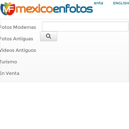
Mi Cuenta
ENGLISH
Fotos Modernas
Fotos Antiguas
Videos Antiguos
Turismo
En Venta