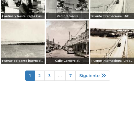
Cantina y Restaurante Casa Blanca
Radiodifusora
Puente Internacional Urbano
Puente colgante internacional sobre el Río Bravo
Calle Comercial.
Puente Internacional urbano.
1
2
3
...
7
Siguiente