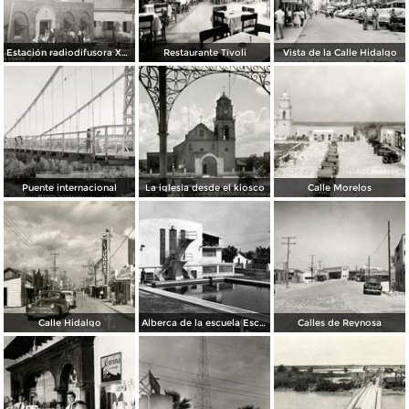
Estación radiodifusora XED de 10,000 watts
Restaurante Tívoli
Vista de la Calle Hidalgo
Puente internacional
La iglesia desde el kiosco
Calle Morelos
Calle Hidalgo
Alberca de la escuela Escandón
Calles de Reynosa