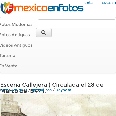
Mi Cuenta
ENGLISH
Fotos Modernas
Fotos Antiguas
Videos Antiguos
Turismo
En Venta
Escena Callejera ( Circulada el 28 de
Marzo de 1947 ).
Fotos Antiguas
/
Tamaulipas
/
Reynosa