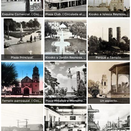
Esquina Comercial. ( Circulada el 21 de Septiembre de 1952 ).
Plaza Club. ( Circulada el 21 de Mayo de 1957 ).
Kiosko e Iglesia Reynosa, Tamaulipas.
Plaza Principal.
Kiosko y Jardin Reynosa, Tamaulipas ( Circulada el 2 de Febrero de 1949 ).
Parque y Templo.
Templo parroquial. ( Circulada el 12 de Agosto de 1944 ).
Plaza Hidalgo y Monumento a Benito Juarez.
Un aspecto.