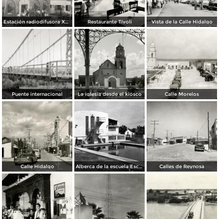
Estación radiodifusora XED de 10,000 watts
Restaurante Tívoli
Vista de la Calle Hidalgo
Puente internacional
La iglesia desde el kiosco
Calle Morelos
Calle Hidalgo
Alberca de la escuela Escandón
Calles de Reynosa