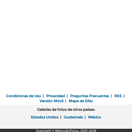
Condiciones de Uso
|
Privacidad
|
Preguntas Frecuentes
|
RSS
|
Versión Móvil
|
Mapa de Sitio
Galerías de fotos de otros países:
Estados Unidos
|
Guatemala
|
México
Copyright © MéxicoEnFotos, 2001-2026