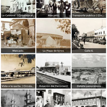
La Catedral. ( Circulada el 6 de Noviembre de 1944 ).
Mercado.
Transporte publico ( Circulada el 20 de Febrero de 1921 ).
Mercado.
La Plaza de toros.
Calle 6.
Vista a la garita. ( Circulada el 9 de Julio de 1956 ).
Estación del Ferrocarril
Detalle panorámico