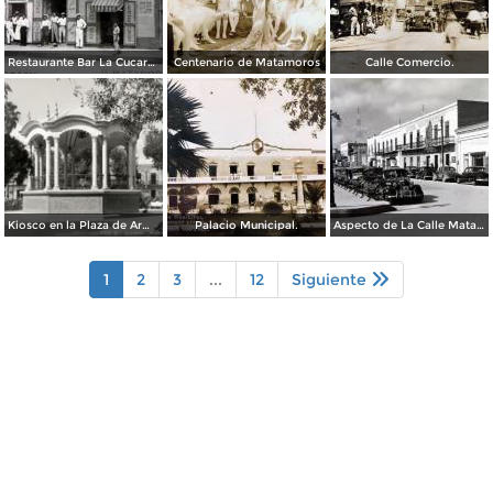
Restaurante Bar La Cucaracha ( Circulada el 20 de Febrero de 1948 ).
Centenario de Matamoros
Calle Comercio.
Kiosco en la Plaza de Armas
Palacio Municipal.
Aspecto de La Calle Matamoros ( Circulada el 6 de Enero de 1951 ).
1
2
3
...
12
Siguiente