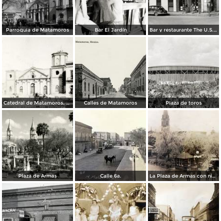
Parroquia de Matamoros
Bar El Jardín
Bar y restaurante The U.S. Bar
Catedral de Matamoros, dañada por el huracán del 4 de septiembre de 1933
Calles de Matamoros
Plaza de toros
Plaza de Armas
Calle 6a.
La Plaza de Armas con nieve en los arboles.