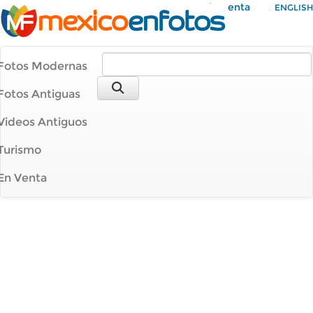
Mi Cuenta
ENGLISH
Fotos Modernas
Fotos Antiguas
Videos Antiguos
Turismo
En Venta