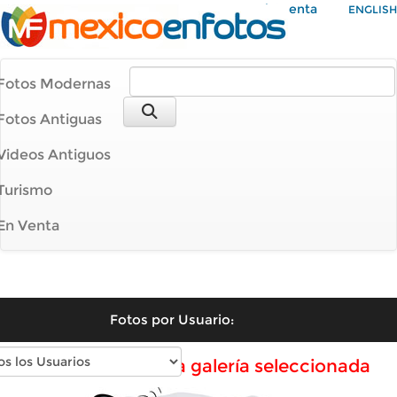
Mi Cuenta
ENGLISH
Fotos Modernas
Fotos Antiguas
Videos Antiguos
Turismo
En Venta
Fotos por Usuario:
No hay fotos en la galería seleccionada