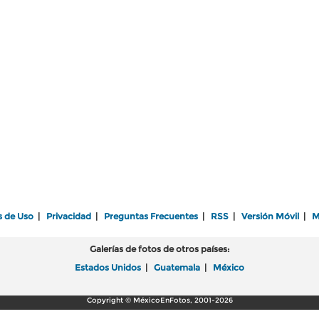
s de Uso
|
Privacidad
|
Preguntas Frecuentes
|
RSS
|
Versión Móvil
|
M
Galerías de fotos de otros países:
Estados Unidos
|
Guatemala
|
México
Copyright © MéxicoEnFotos, 2001-2026