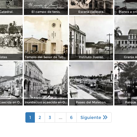
Catedral.
El campo de tenis.
Escena callejera.
Planos a ori
istas
Templo del Senor de Tabasco.
Instituto Juarez.
Granja A
Inundacion acaecida en Octubre de 1936 en la Calle 24 de Febrero.
Inundacion acaecida en Octubre de 1936 en la Calle Francisco I Madero.
Paseo del Malecon.
Parque 
1
2
3
...
6
Siguiente