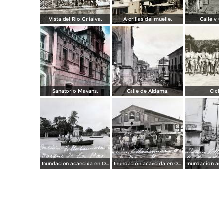
Vista del Rio Grijalva.
A orillas del muelle.
Calle y 
Sanatorio Mayans.
Calle de Aldama.
Cicl
Inundacion acaecida en Octubre de 1936 en el Parque de La Paz.
Inundacion acaecida en Octubre de 1936 en el Mercado Pino Suarez.