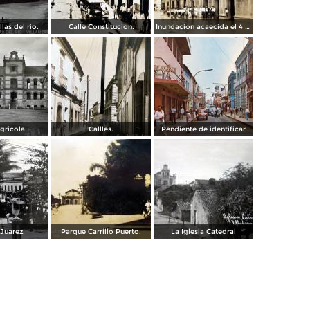
llas del rio.
Calle Constitucion.
Inundacion acaecida el 4 de Noviembre de 1930.
gricola.
Callles.
Pendiente de identificar
Juarez.
Parque Carrillo Puerto.
La Iglesia Catedral