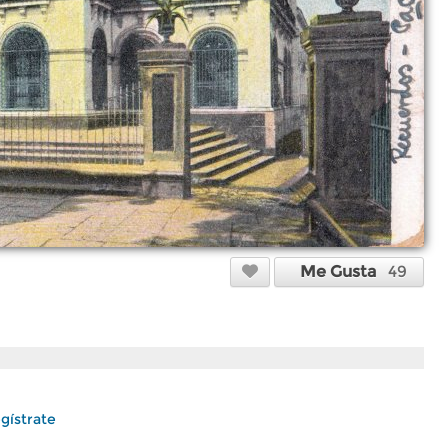
Me Gusta
49
gístrate