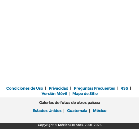
Condiciones de Uso
|
Privacidad
|
Preguntas Frecuentes
|
RSS
|
Versión Móvil
|
Mapa de Sitio
Galerías de fotos de otros países:
Estados Unidos
|
Guatemala
|
México
Copyright © MéxicoEnFotos, 2001-2026