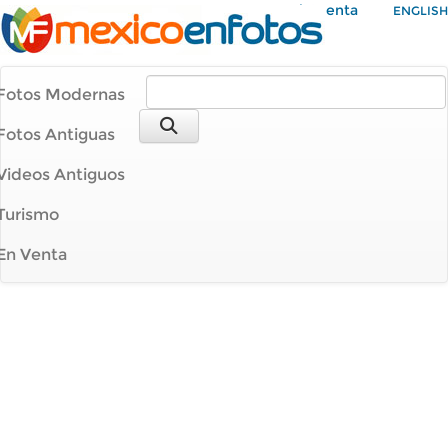
Mi Cuenta
ENGLISH
Fotos Modernas
Fotos Antiguas
Videos Antiguos
Turismo
En Venta