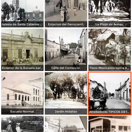
Iglesia de Santa Catarina de Alejandria Rioverde, San Luis Potosí
Estacion del Ferrocarril.
La Plaza de Armas.
Exterior de la Escuela para Ninos C. P.( Circulada el 13 de Mayo de 1909 ).
Calle del Comercio.
Tipos Mexicanos tipica Vendedora de Pulque.
Escuela Normal.
Jardin Hidalgo
Alrededores TIPICOS DETALLES