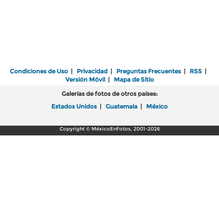
Condiciones de Uso
|
Privacidad
|
Preguntas Frecuentes
|
RSS
|
Versión Móvil
|
Mapa de Sitio
Galerías de fotos de otros países:
Estados Unidos
|
Guatemala
|
México
Copyright © MéxicoEnFotos, 2001-2026