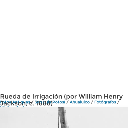
Rueda de Irrigación (por William Henry
Jackson, c. 1888)
Fotos Antiguas
/
San Luis Potosí
/
Ahualulco
/
Fotógrafos
/
William Jackson