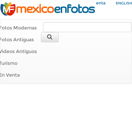
Mi Cuenta
ENGLISH
Fotos Modernas
Fotos Antiguas
Videos Antiguos
Turismo
En Venta