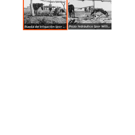
Pozo hidráulico (por William Henry Jackson, c. 1888)
Rueda de Irrigación (por William Henry Jackson, c. 1888)