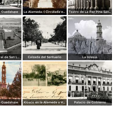
e Guadalupe
La Alameda. ( Circulada el 11 de Septiembre de 1923 ).
Teatro de La Paz Pina San Luis Potosí.
Hospital Central de San Luis Potosí
Calzada del Santuario
La Iglesia.
e Guadalupe
Kiosco en la Alameda y Vendedores de Frutas
Palacio de Gobierno