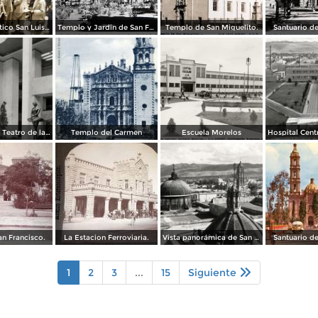
Un mitin politico San Luis Potosí 8 de Mayo de 1921
Templo y Jardin de San Francisco.
Templo de San Miguelito.
Santuario d
Vestíbulo del Teatro de la Paz
Templo del Carmen
Escuela Morelos
an Francisco.
La Estacion Ferroviaria.
Vista panorámica de San Luis Potosí
Santuario d
1
2
3
...
15
Siguiente