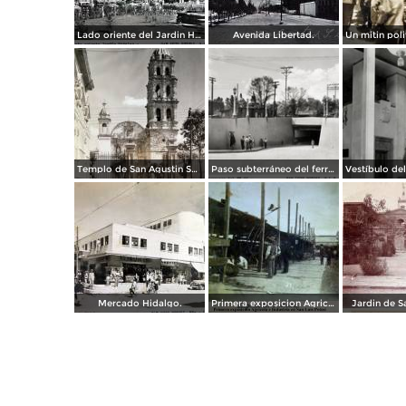
Lado oriente del Jardin Hidalgo. ( Circulada el 12 de Julio de 1957 ).
Avenida Libertad.
Templo de San Agustin San Luis Potosí
Paso subterráneo del ferrocarril
Mercado Hidalgo.
Primera exposicion Agricola e Industria en San Luis Potosi 15 de Septiembrede1906
Jardin de S