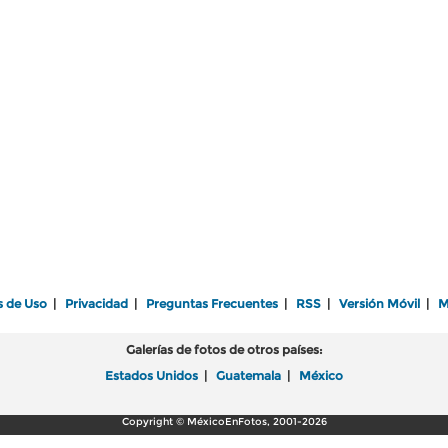
s de Uso
|
Privacidad
|
Preguntas Frecuentes
|
RSS
|
Versión Móvil
|
M
Galerías de fotos de otros países:
Estados Unidos
|
Guatemala
|
México
Copyright © MéxicoEnFotos, 2001-2026