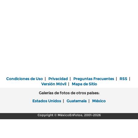
Condiciones de Uso
|
Privacidad
|
Preguntas Frecuentes
|
RSS
|
Versión Móvil
|
Mapa de Sitio
Galerías de fotos de otros países:
Estados Unidos
|
Guatemala
|
México
Copyright © MéxicoEnFotos, 2001-2026