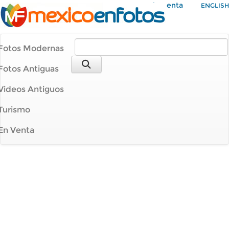
Mi Cuenta
ENGLISH
Fotos Modernas
Fotos Antiguas
Videos Antiguos
Turismo
En Venta