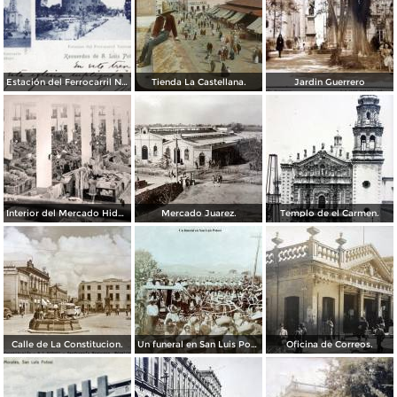
Estación del Ferrocarril Nacional y Santuario de Guadalupe
Tienda La Castellana.
Jardin Guerrero
Interior del Mercado Hidalgo.
Mercado Juarez.
Templo de el Carmen.
Calle de La Constitucion.
Un funeral en San Luis Potosí
Oficina de Correos.