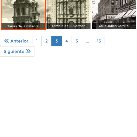
Templo de El Carmen
Calle Julián Carrillo
Torres de la Catedral
Anterior
1
2
3
4
5
...
15
Siguiente