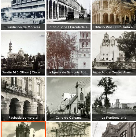
Fundición de Morales
Edificio Piña ( Circulada el 6 de Julio de 1926 ).
Edificio Piña ( Circulada el 25 de Diciembre de 1925 ).
Jardin M J Othon ( Circulada el 9 de Abril de 1930 ).
La Igesia de San Luis Potosí. ( Circulada el 30 de Septiembre de 1910 ).
Aspecto del Teatro Alameda
Fachada comercial
Calle de Galeana
La Penitenciaría