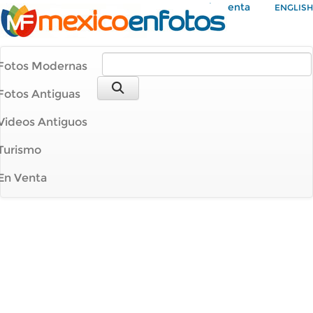
Mi Cuenta
ENGLISH
Fotos Modernas
Fotos Antiguas
Videos Antiguos
Turismo
En Venta