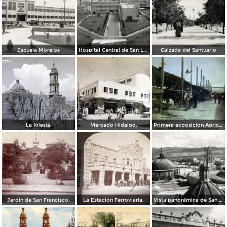
Escuela Morelos
Hospital Central de San Luis Potosí
Calzada del Santuario
La Iglesia.
Mercado Hidalgo.
Primera exposicion Agricola e Industria en San Luis Potosi 15 de Septiembrede1906
Jardin de San Francisco.
La Estacion Ferroviaria.
Vista panorámica de San Luis Potosí