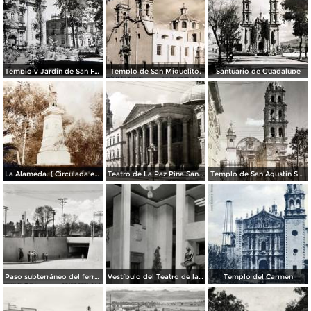
Templo y Jardin de San Francisco.
Templo de San Miguelito.
Santuario de Guadalupe
La Alameda. ( Circulada el 11 de Septiembre de 1923 ).
Teatro de La Paz Pina San Luis Potosí.
Templo de San Agustin San Luis Potosí
Paso subterráneo del ferrocarril
Vestíbulo del Teatro de la Paz
Templo del Carmen