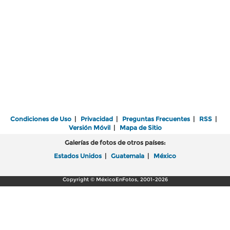
Condiciones de Uso
|
Privacidad
|
Preguntas Frecuentes
|
RSS
|
Versión Móvil
|
Mapa de Sitio
Galerías de fotos de otros países:
Estados Unidos
|
Guatemala
|
México
Copyright © MéxicoEnFotos, 2001-2026