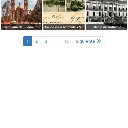
Santuario de Guadalupe
Kiosco en la Alameda y Vendedores de Frutas
Palacio de Gobierno
1
2
3
...
15
Siguiente