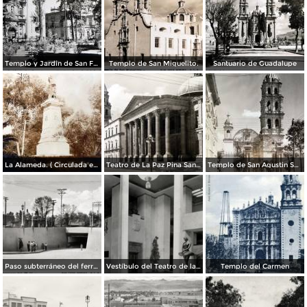
Templo y Jardin de San Francisco.
Templo de San Miguelito.
Santuario de Guadalupe
La Alameda. ( Circulada el 11 de Septiembre de 1923 ).
Teatro de La Paz Pina San Luis Potosí.
Templo de San Agustin San Luis Potosí
Paso subterráneo del ferrocarril
Vestíbulo del Teatro de la Paz
Templo del Carmen