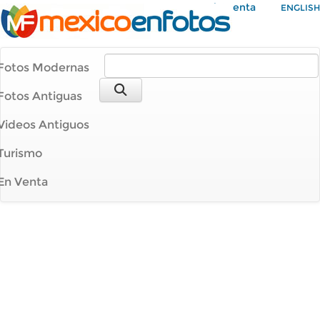
Mi Cuenta
ENGLISH
Fotos Modernas
Fotos Antiguas
Videos Antiguos
Turismo
En Venta