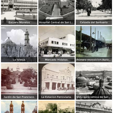
Escuela Morelos
Hospital Central de San Luis Potosí
Calzada del Santuario
La Iglesia.
Mercado Hidalgo.
Primera exposicion Agricola e Industria en San Luis Potosi 15 de Septiembrede1906
Jardin de San Francisco.
La Estacion Ferroviaria.
Vista panorámica de San Luis Potosí