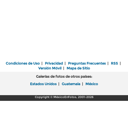
Condiciones de Uso
|
Privacidad
|
Preguntas Frecuentes
|
RSS
|
Versión Móvil
|
Mapa de Sitio
Galerías de fotos de otros países:
Estados Unidos
|
Guatemala
|
México
Copyright © MéxicoEnFotos, 2001-2026