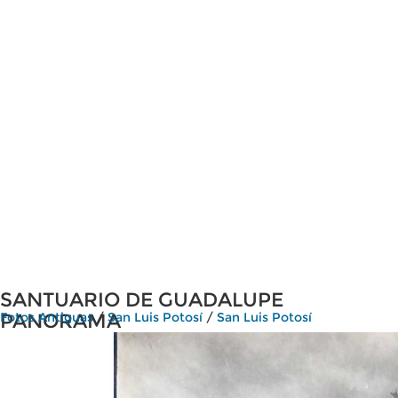
SANTUARIO DE GUADALUPE
PANORAMA
Fotos Antiguas
/
San Luis Potosí
/
San Luis Potosí