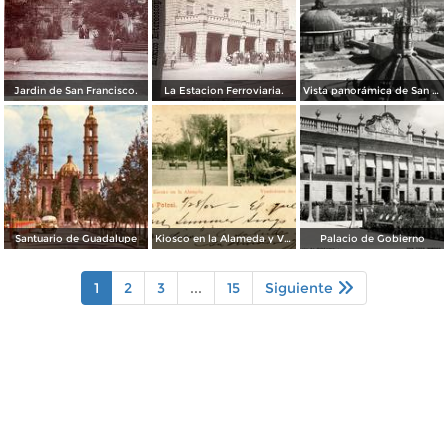
Jardin de San Francisco.
La Estacion Ferroviaria.
Vista panorámica de San Luis Potosí
Santuario de Guadalupe
Kiosco en la Alameda y Vendedores de Frutas
Palacio de Gobierno
1
2
3
...
15
Siguiente