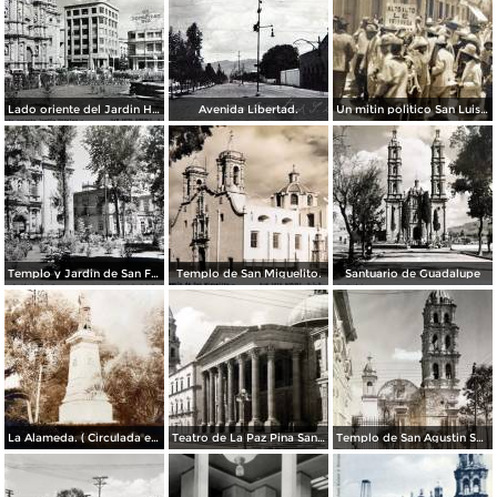
Lado oriente del Jardin Hidalgo. ( Circulada el 12 de Julio de 1957 ).
Avenida Libertad.
Un mitin politico San Luis Potosí 8 de Mayo de 1921
Templo y Jardin de San Francisco.
Templo de San Miguelito.
Santuario de Guadalupe
La Alameda. ( Circulada el 11 de Septiembre de 1923 ).
Teatro de La Paz Pina San Luis Potosí.
Templo de San Agustin San Luis Potosí