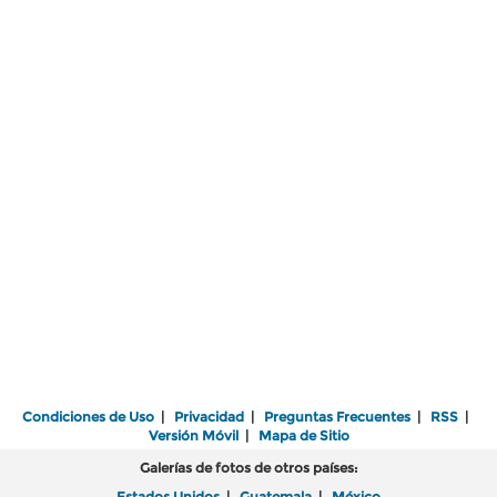
Condiciones de Uso
|
Privacidad
|
Preguntas Frecuentes
|
RSS
|
Versión Móvil
|
Mapa de Sitio
Galerías de fotos de otros países:
Estados Unidos
|
Guatemala
|
México