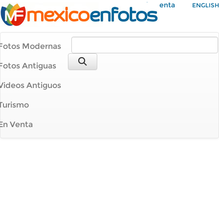
Mi Cuenta
ENGLISH
Fotos Modernas
Fotos Antiguas
Videos Antiguos
Turismo
En Venta