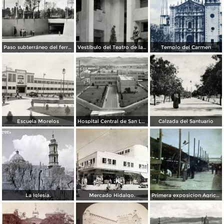
Paso subterráneo del ferrocarril
Vestíbulo del Teatro de la Paz
Templo del Carmen
Escuela Morelos
Hospital Central de San Luis Potosí
Calzada del Santuario
La Iglesia.
Mercado Hidalgo.
Primera exposicion Agricola e Industria en San Luis Potosi 15 de Septiembrede1906