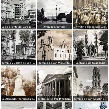
Lado oriente del Jardin Hidalgo. ( Circulada el 12 de Julio de 1957 ).
Avenida Libertad.
Un mitin politico San Luis Potosí 8 de Mayo de 1921
Templo y Jardin de San Francisco.
Templo de San Miguelito.
Santuario de Guadalupe
La Alameda. ( Circulada el 11 de Septiembre de 1923 ).
Teatro de La Paz Pina San Luis Potosí.
Templo de San Agustin San Luis Potosí