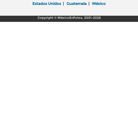
Estados Unidos
|
Guatemala
|
México
Copyright © MéxicoEnFotos, 2001-2026