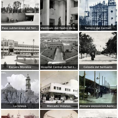
Paso subterráneo del ferrocarril
Vestíbulo del Teatro de la Paz
Templo del Carmen
Escuela Morelos
Hospital Central de San Luis Potosí
Calzada del Santuario
La Iglesia.
Mercado Hidalgo.
Primera exposicion Agricola e Industria en San Luis Potosi 15 de Septiembrede1906