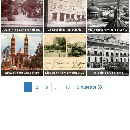
Jardin de San Francisco.
La Estacion Ferroviaria.
Vista panorámica de San Luis Potosí
Santuario de Guadalupe
Kiosco en la Alameda y Vendedores de Frutas
Palacio de Gobierno
1
2
3
...
15
Siguiente