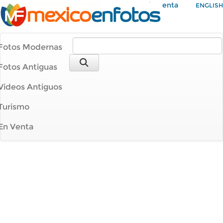
Mi Cuenta
ENGLISH
Fotos Modernas
Fotos Antiguas
Videos Antiguos
Turismo
En Venta