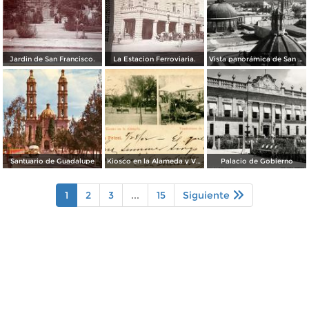
Jardin de San Francisco.
La Estacion Ferroviaria.
Vista panorámica de San Luis Potosí
Santuario de Guadalupe
Kiosco en la Alameda y Vendedores de Frutas
Palacio de Gobierno
1
2
3
...
15
Siguiente