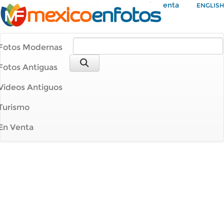
Mi Cuenta
ENGLISH
Fotos Modernas
Fotos Antiguas
Videos Antiguos
Turismo
En Venta