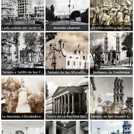
Lado oriente del Jardin Hidalgo. ( Circulada el 12 de Julio de 1957 ).
Avenida Libertad.
Un mitin politico San Luis Potosí 8 de Mayo de 1921
Templo y Jardin de San Francisco.
Templo de San Miguelito.
Santuario de Guadalupe
La Alameda. ( Circulada el 11 de Septiembre de 1923 ).
Teatro de La Paz Pina San Luis Potosí.
Templo de San Agustin San Luis Potosí