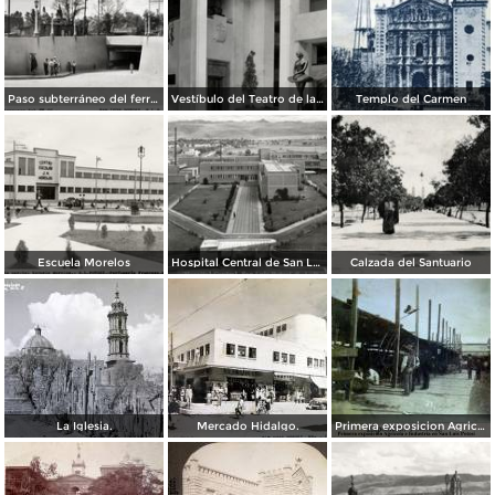
Paso subterráneo del ferrocarril
Vestíbulo del Teatro de la Paz
Templo del Carmen
Escuela Morelos
Hospital Central de San Luis Potosí
Calzada del Santuario
La Iglesia.
Mercado Hidalgo.
Primera exposicion Agricola e Industria en San Luis Potosi 15 de Septiembrede1906