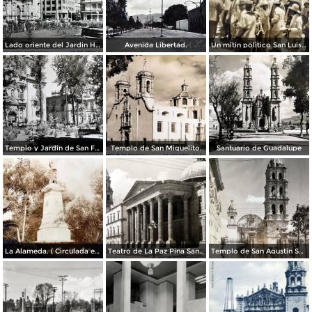
Lado oriente del Jardin Hidalgo. ( Circulada el 12 de Julio de 1957 ).
Avenida Libertad.
Un mitin politico San Luis Potosí 8 de Mayo de 1921
Templo y Jardin de San Francisco.
Templo de San Miguelito.
Santuario de Guadalupe
La Alameda. ( Circulada el 11 de Septiembre de 1923 ).
Teatro de La Paz Pina San Luis Potosí.
Templo de San Agustin San Luis Potosí