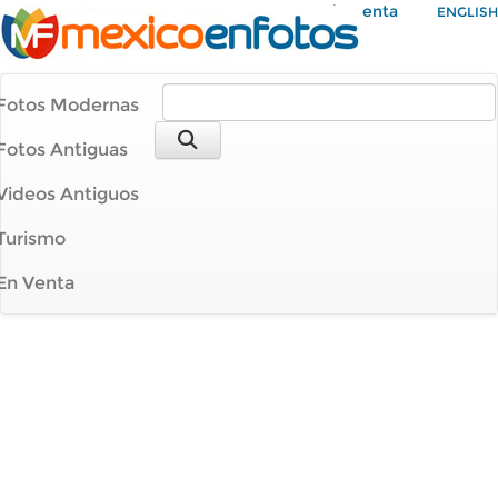
Mi Cuenta
ENGLISH
Fotos Modernas
Fotos Antiguas
Videos Antiguos
Turismo
En Venta