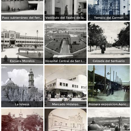
Paso subterráneo del ferrocarril
Vestíbulo del Teatro de la Paz
Templo del Carmen
Escuela Morelos
Hospital Central de San Luis Potosí
Calzada del Santuario
La Iglesia.
Mercado Hidalgo.
Primera exposicion Agricola e Industria en San Luis Potosi 15 de Septiembrede1906