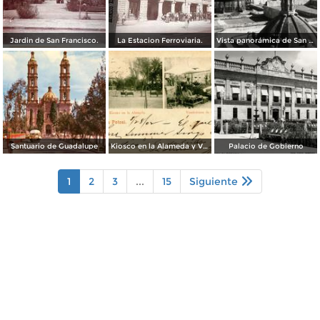
Jardin de San Francisco.
La Estacion Ferroviaria.
Vista panorámica de San Luis Potosí
Santuario de Guadalupe
Kiosco en la Alameda y Vendedores de Frutas
Palacio de Gobierno
1
2
3
...
15
Siguiente