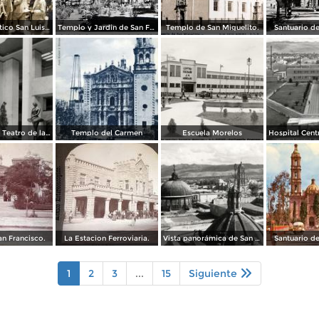
Un mitin politico San Luis Potosí 8 de Mayo de 1921
Templo y Jardin de San Francisco.
Templo de San Miguelito.
Santuario d
Vestíbulo del Teatro de la Paz
Templo del Carmen
Escuela Morelos
an Francisco.
La Estacion Ferroviaria.
Vista panorámica de San Luis Potosí
Santuario d
1
2
3
...
15
Siguiente