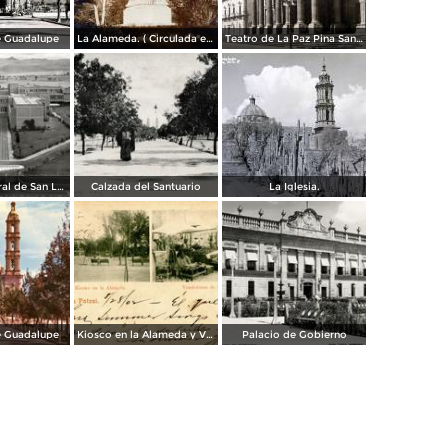
e Guadalupe
La Alameda. ( Circulada el 11 de Septiembre de 1923 ).
Teatro de La Paz Pina San Luis Potosí.
Hospital Central de San Luis Potosí
Calzada del Santuario
La Iglesia.
e Guadalupe
Kiosco en la Alameda y Vendedores de Frutas
Palacio de Gobierno