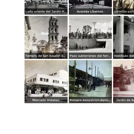
Lado oriente del Jardin Hidalgo. ( Circulada el 12 de Julio de 1957 ).
Avenida Libertad.
Templo de San Agustin San Luis Potosí
Paso subterráneo del ferrocarril
Mercado Hidalgo.
Primera exposicion Agricola e Industria en San Luis Potosi 15 de Septiembrede1906
Jardin de S