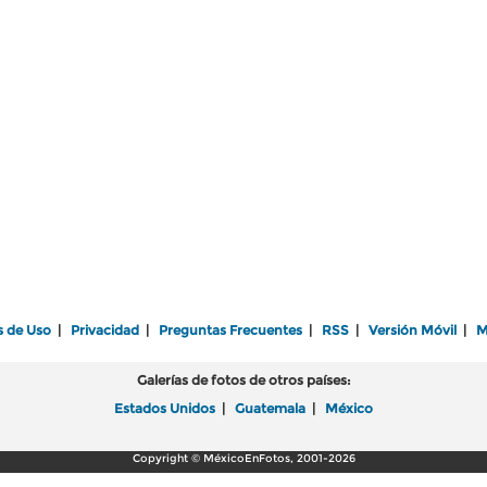
s de Uso
|
Privacidad
|
Preguntas Frecuentes
|
RSS
|
Versión Móvil
|
M
Galerías de fotos de otros países:
Estados Unidos
|
Guatemala
|
México
Copyright © MéxicoEnFotos, 2001-2026