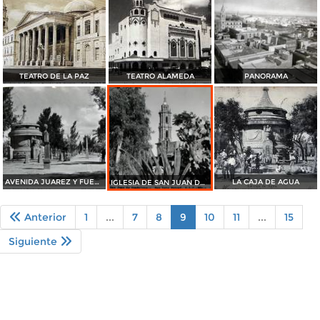
TEATRO DE LA PAZ
TEATRO ALAMEDA
PANORAMA
AVENIDA JUAREZ Y FUENTE
LA CAJA DE AGUA
IGLESIA DE SAN JUAN DE GUADALUPE
Anterior
1
...
7
8
9
10
11
...
15
Siguiente