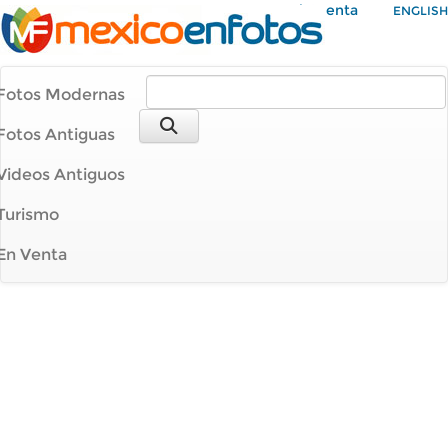
Mi Cuenta
ENGLISH
Fotos Modernas
Fotos Antiguas
Videos Antiguos
Turismo
En Venta