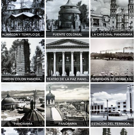
ALAMEDA Y TEMPLO DE SAN JOSE
FUENTE COLONIAL
LA CATEDRAL PANORAMA
JARDIN COLON PANORAMA
TEATRO DE LA PAZ PANORAMA
FUNDICION DE MORALES PANORAMA
PANORAMA
PANORAMA
ESTACION DEL FERROCARRIL