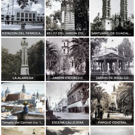
ESTACION DEL FERROCARRIL
RELOJ DEL JARDIN COLON
SANTUARIO DE GUADALUPE
LA ALAMEDA
JARDIN ESCOBEDO
JARDIN DE HIDALGO
Templo del Carmen (ca. 1909)
ESCENA CALLEJERA
PARQUE CENTRAL