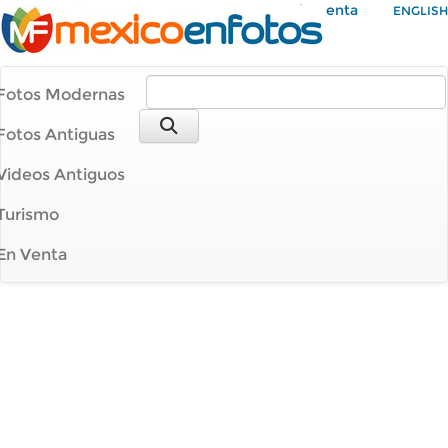
Mi Cuenta
ENGLISH
Fotos Modernas
Fotos Antiguas
Videos Antiguos
Turismo
En Venta