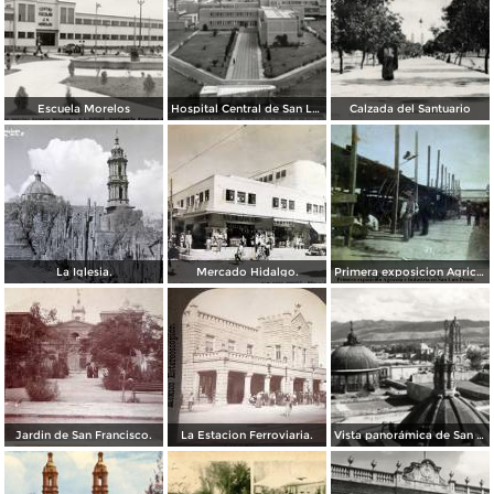
Escuela Morelos
Hospital Central de San Luis Potosí
Calzada del Santuario
La Iglesia.
Mercado Hidalgo.
Primera exposicion Agricola e Industria en San Luis Potosi 15 de Septiembrede1906
Jardin de San Francisco.
La Estacion Ferroviaria.
Vista panorámica de San Luis Potosí