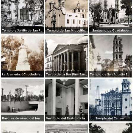
Templo y Jardin de San Francisco.
Templo de San Miguelito.
Santuario de Guadalupe
La Alameda. ( Circulada el 11 de Septiembre de 1923 ).
Teatro de La Paz Pina San Luis Potosí.
Templo de San Agustin San Luis Potosí
Paso subterráneo del ferrocarril
Vestíbulo del Teatro de la Paz
Templo del Carmen