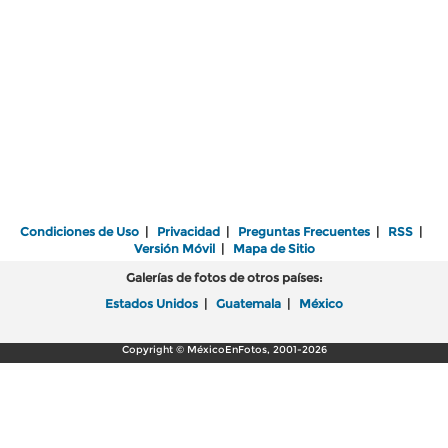
Condiciones de Uso
|
Privacidad
|
Preguntas Frecuentes
|
RSS
|
Versión Móvil
|
Mapa de Sitio
Galerías de fotos de otros países:
Estados Unidos
|
Guatemala
|
México
Copyright © MéxicoEnFotos, 2001-2026