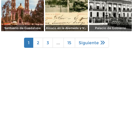
Santuario de Guadalupe
Kiosco en la Alameda y Vendedores de Frutas
Palacio de Gobierno
1
2
3
...
15
Siguiente