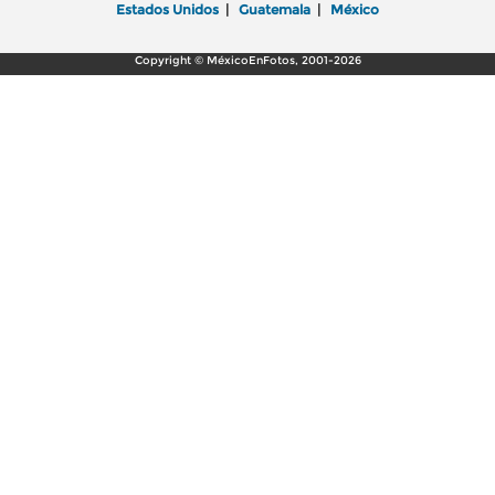
Estados Unidos
|
Guatemala
|
México
Copyright © MéxicoEnFotos, 2001-2026