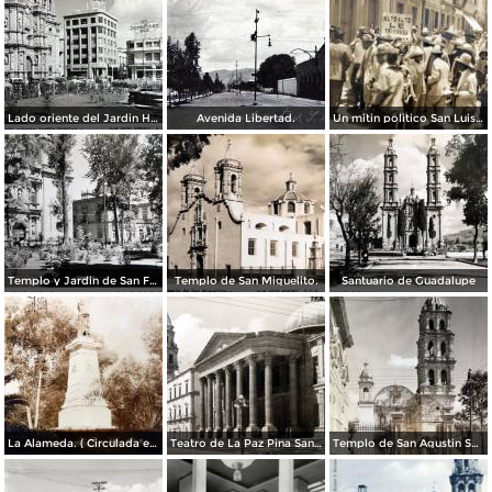
Lado oriente del Jardin Hidalgo. ( Circulada el 12 de Julio de 1957 ).
Avenida Libertad.
Un mitin politico San Luis Potosí 8 de Mayo de 1921
Templo y Jardin de San Francisco.
Templo de San Miguelito.
Santuario de Guadalupe
La Alameda. ( Circulada el 11 de Septiembre de 1923 ).
Teatro de La Paz Pina San Luis Potosí.
Templo de San Agustin San Luis Potosí