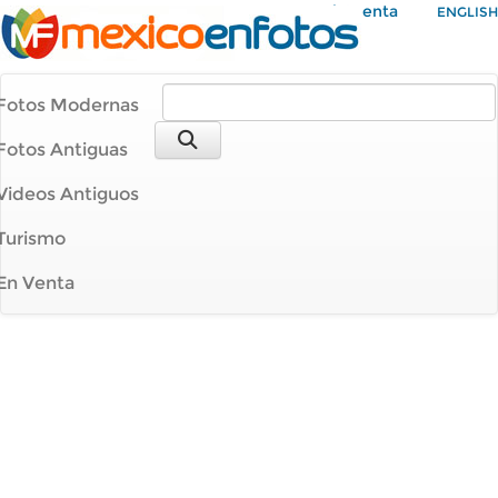
Mi Cuenta
ENGLISH
Fotos Modernas
Fotos Antiguas
Videos Antiguos
Turismo
En Venta