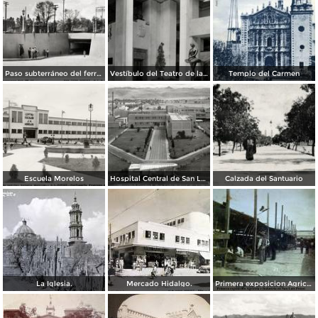
Paso subterráneo del ferrocarril
Vestíbulo del Teatro de la Paz
Templo del Carmen
Escuela Morelos
Hospital Central de San Luis Potosí
Calzada del Santuario
La Iglesia.
Mercado Hidalgo.
Primera exposicion Agricola e Industria en San Luis Potosi 15 de Septiembrede1906