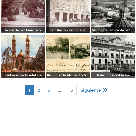
Jardin de San Francisco.
La Estacion Ferroviaria.
Vista panorámica de San Luis Potosí
Santuario de Guadalupe
Kiosco en la Alameda y Vendedores de Frutas
Palacio de Gobierno
1
2
3
...
15
Siguiente