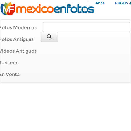
Mi Cuenta
ENGLISH
Fotos Modernas
Fotos Antiguas
Videos Antiguos
Turismo
En Venta