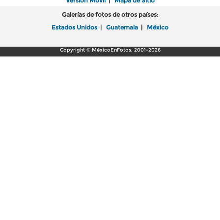
Versión Móvil
|
Mapa de Sitio
Galerías de fotos de otros países:
Estados Unidos
|
Guatemala
|
México
Copyright © MéxicoEnFotos, 2001-2026