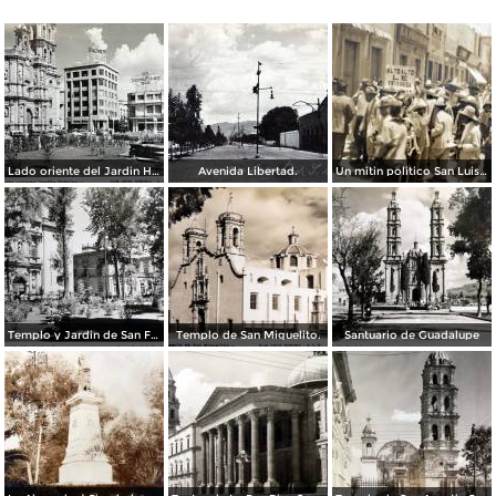
Lado oriente del Jardin Hidalgo. ( Circulada el 12 de Julio de 1957 ).
Avenida Libertad.
Un mitin politico San Luis Potosí 8 de Mayo de 1921
Templo y Jardin de San Francisco.
Templo de San Miguelito.
Santuario de Guadalupe