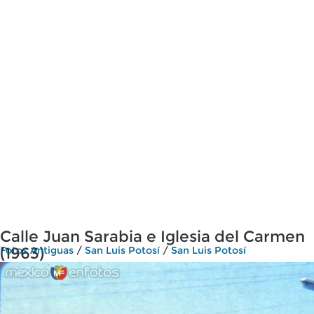
Calle Juan Sarabia e Iglesia del Carmen
(1963)
Fotos Antiguas
/
San Luis Potosí
/
San Luis Potosí