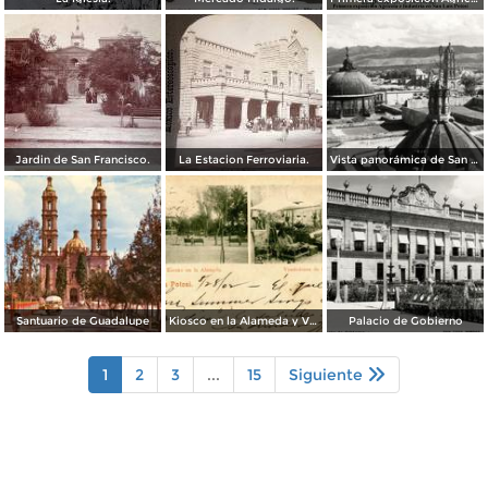
Jardin de San Francisco.
La Estacion Ferroviaria.
Vista panorámica de San Luis Potosí
Santuario de Guadalupe
Kiosco en la Alameda y Vendedores de Frutas
Palacio de Gobierno
1
2
3
...
15
Siguiente