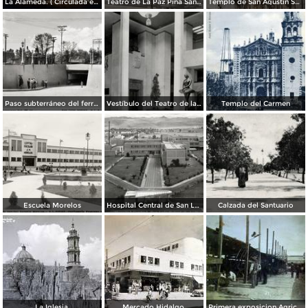
La Alameda. ( Circulada el 11 de Septiembre de 1923 ).
Teatro de La Paz Pina San Luis Potosí.
Templo de San Agustin San Luis Potosí
Paso subterráneo del ferrocarril
Vestíbulo del Teatro de la Paz
Templo del Carmen
Escuela Morelos
Hospital Central de San Luis Potosí
Calzada del Santuario
La Iglesia.
Mercado Hidalgo.
Primera exposicion Agricola e Industria en San Luis Potosi 15 de Septiembrede1906