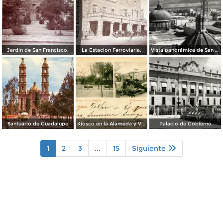
Jardin de San Francisco.
La Estacion Ferroviaria.
Vista panorámica de San Luis Potosí
Santuario de Guadalupe
Kiosco en la Alameda y Vendedores de Frutas
Palacio de Gobierno
1
2
3
...
15
Siguiente