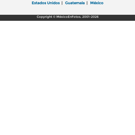
Estados Unidos
|
Guatemala
|
México
Copyright © MéxicoEnFotos, 2001-2026