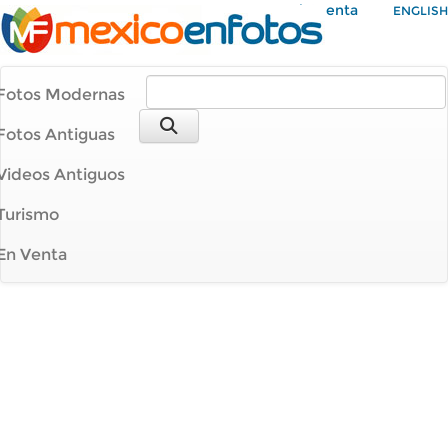
Mi Cuenta
ENGLISH
Fotos Modernas
Fotos Antiguas
Videos Antiguos
Turismo
En Venta