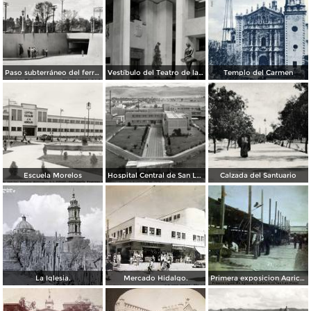
Paso subterráneo del ferrocarril
Vestíbulo del Teatro de la Paz
Templo del Carmen
Escuela Morelos
Hospital Central de San Luis Potosí
Calzada del Santuario
La Iglesia.
Mercado Hidalgo.
Primera exposicion Agricola e Industria en San Luis Potosi 15 de Septiembrede1906