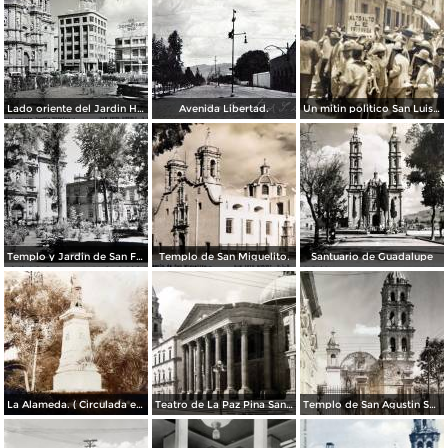
Lado oriente del Jardin Hidalgo. ( Circulada el 12 de Julio de 1957 ).
Avenida Libertad.
Un mitin politico San Luis Potosí 8 de Mayo de 1921
Templo y Jardin de San Francisco.
Templo de San Miguelito.
Santuario de Guadalupe
La Alameda. ( Circulada el 11 de Septiembre de 1923 ).
Teatro de La Paz Pina San Luis Potosí.
Templo de San Agustin San Luis Potosí