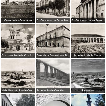
Cerro de las Campanas
Ex Convento de Capuchinas
Ex Convento de las Teresas
Ex convento de la Cruz (cuartel general de Maximiliano)
Casa de la Corregidora Doña Josefa Ortiz de Domínguez
Acueducto de la Ciudad
Vista Panorámica de Querétaro
Acueducto de Querétaro y vías del Ferrocarril Central
Panorama