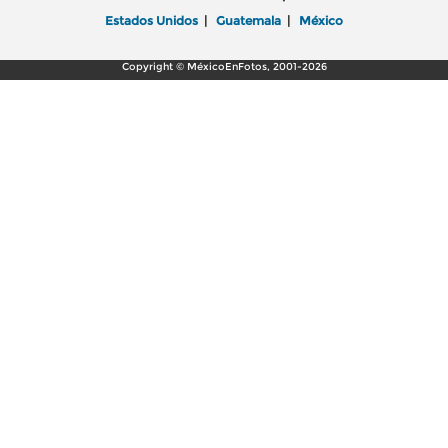
Estados Unidos
|
Guatemala
|
México
Copyright © MéxicoEnFotos, 2001-2026