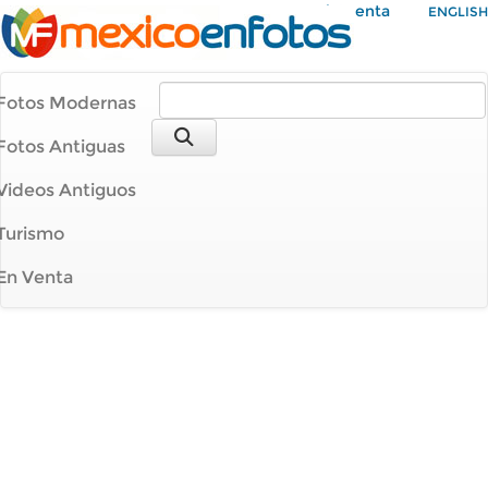
Mi Cuenta
ENGLISH
Fotos Modernas
Fotos Antiguas
Videos Antiguos
Turismo
En Venta