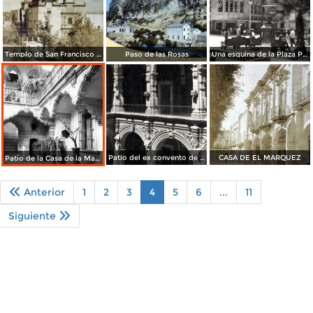
Templo de San Francisco en Queretaro
Paso de las Rosas
Una esquina de la Plaza Principal
Patio del ex convento de San Agustín
CASA DE EL MARQUEZ
Patio de la Casa de la Marquesa
Anterior
1
2
3
4
5
6
...
11
Siguiente