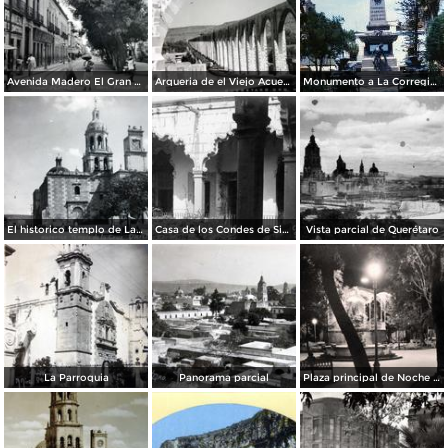
Avenida Madero El Gran Hotel
Arqueria de el Viejo Acueducto
Monumento a La Corregidora de Queretaro Josefa Ortiz de Dominguez ( 1969 )
El historico templo de La Cruz
Casa de los Condes de Sierra Gorda
Vista parcial de Querétaro
La Parroquia
Panorama parcial
Plaza principal de Noche en Queretaro