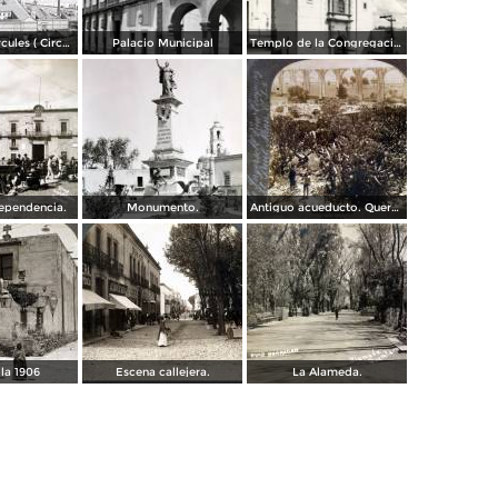
Fabrica El Hercules ( Circulada el 22 de Junio de 1926 ).
Palacio Municipal
Templo de la Congregación
dependencia.
Monumento.
Antiguo acueducto. Querétaro
lla 1906
Escena callejera.
La Alameda.