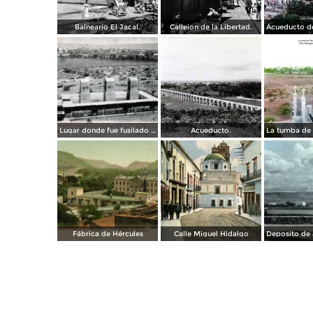
Balneario El Jacal.
Callejon de la Libertad.
Lugar donde fue fusilado el emperador Maximiliano
Acueducto.
Fábrica de Hércules
Calle Miguel Hidalgo