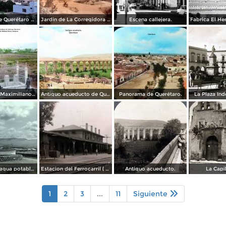
Acueducto de Querétaro 1967
Jardin de La Corregidora ( Circulada el 3 de Noviembre de 1957 ).
Escena callejera.
La tumba de Maximiliano de Absburgo Queretaro Por el fotografo William Henry Jackson.
Antiguo acueducto de Querétaro.
Panorama de Querétaro.
La Plaza In
Deposito de agua potable ( Circulada el 11 de Diciembre de 1920 ).
Estacion del Ferrocarril ( Circulada el 19 de Diciembre de 1927 ).
Antiguo acueducto.
La Capi
1
2
3
...
11
Siguiente