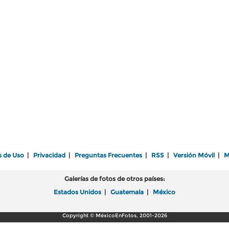
s de Uso
|
Privacidad
|
Preguntas Frecuentes
|
RSS
|
Versión Móvil
|
M
Galerías de fotos de otros países:
Estados Unidos
|
Guatemala
|
México
Copyright © MéxicoEnFotos, 2001-2026