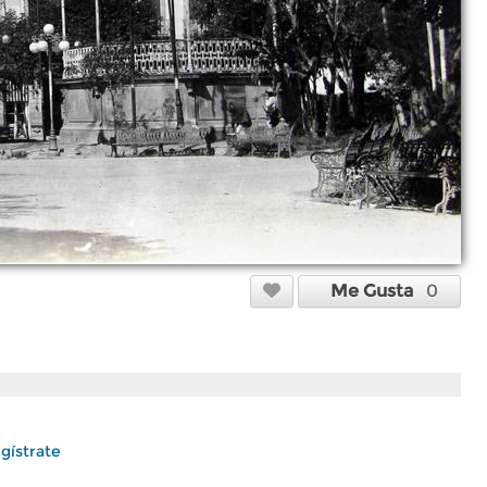
Me Gusta
0
gístrate