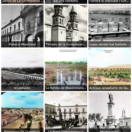
Jardin de La Corregidora ( Circulada el 3 de Noviembre de 1957 ).
Escena callejera.
Fabrica El Hercules ( Circulada el 22 de Junio de 1926 ).
Palacio Municipal
Templo de la Congregación
Lugar donde fue fusilado el emperador Maximiliano
Acueducto.
La tumba de Maximiliano de Absburgo Queretaro Por el fotografo William Henry Jackson.
Antiguo acueducto de Querétaro.
Panorama de Querétaro.
La Plaza Independencia.
Monumento.