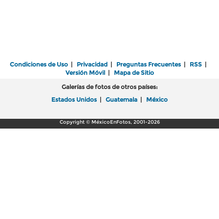
Condiciones de Uso
|
Privacidad
|
Preguntas Frecuentes
|
RSS
|
Versión Móvil
|
Mapa de Sitio
Galerías de fotos de otros países:
Estados Unidos
|
Guatemala
|
México
Copyright © MéxicoEnFotos, 2001-2026