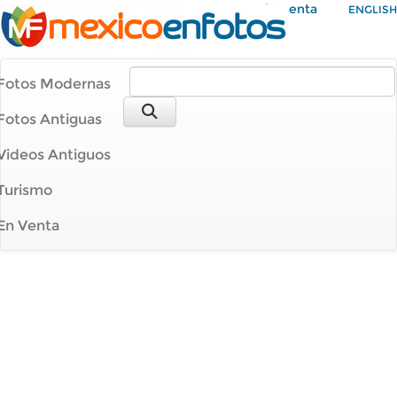
Mi Cuenta
ENGLISH
Fotos Modernas
Fotos Antiguas
Videos Antiguos
Turismo
En Venta