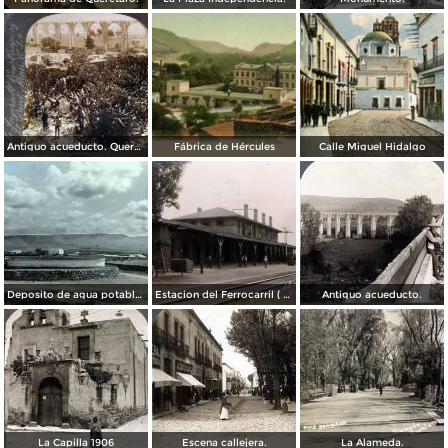
Antiguo acueducto. Querétaro
Fábrica de Hércules
Calle Miguel Hidalgo
Deposito de agua potable ( Circulada el 11 de Diciembre de 1920 ).
Estacion del Ferrocarril ( Circulada el 19 de Diciembre de 1927 ).
Antiguo acueducto.
La Capilla 1906
Escena callejera.
La Alameda.