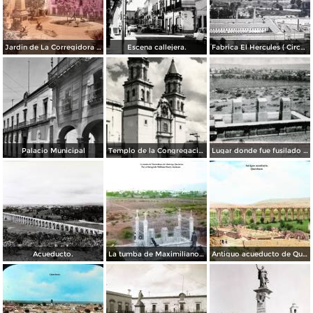
Jardin de La Corregidora ( Circulada el 3 de Noviembre de 1957 ).
Escena callejera.
Fabrica El Hercules ( Circulada el 22 de Junio de 1926 ).
Palacio Municipal
Templo de la Congregación
Lugar donde fue fusilado el emperador Maximiliano
Acueducto.
La tumba de Maximiliano de Absburgo Queretaro Por el fotografo William Henry Jackson.
Antiguo acueducto de Querétaro.