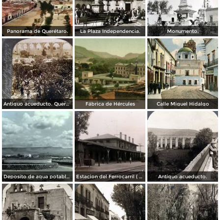
Panorama de Querétaro.
La Plaza Independencia.
Monumento.
Antiguo acueducto. Querétaro
Fábrica de Hércules
Calle Miguel Hidalgo
Deposito de agua potable ( Circulada el 11 de Diciembre de 1920 ).
Estacion del Ferrocarril ( Circulada el 19 de Diciembre de 1927 ).
Antiguo acueducto.