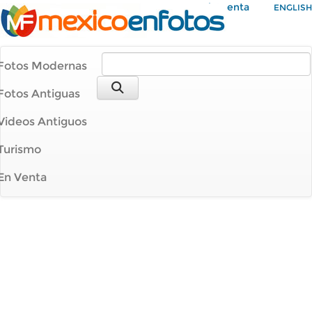
Mi Cuenta
ENGLISH
Fotos Modernas
Fotos Antiguas
Videos Antiguos
Turismo
En Venta