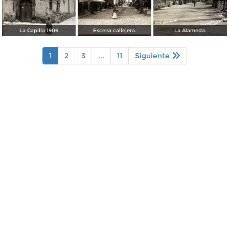
La Capilla 1906
Escena callejera.
La Alameda.
1
2
3
...
11
Siguiente