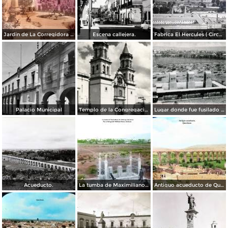
Jardin de La Corregidora ( Circulada el 3 de Noviembre de 1957 ).
Escena callejera.
Fabrica El Hercules ( Circulada el 22 de Junio de 1926 ).
Palacio Municipal
Templo de la Congregación
Lugar donde fue fusilado el emperador Maximiliano
Acueducto.
La tumba de Maximiliano de Absburgo Queretaro Por el fotografo William Henry Jackson.
Antiguo acueducto de Querétaro.