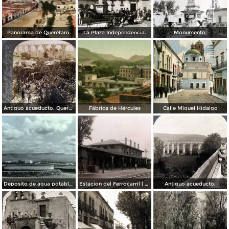
Panorama de Querétaro.
La Plaza Independencia.
Monumento.
Antiguo acueducto. Querétaro
Fábrica de Hércules
Calle Miguel Hidalgo
Deposito de agua potable ( Circulada el 11 de Diciembre de 1920 ).
Estacion del Ferrocarril ( Circulada el 19 de Diciembre de 1927 ).
Antiguo acueducto.