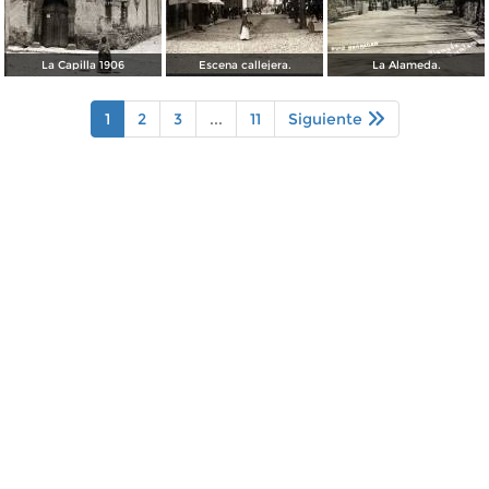
La Capilla 1906
Escena callejera.
La Alameda.
1
2
3
...
11
Siguiente