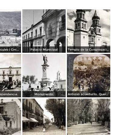
Fabrica El Hercules ( Circulada el 22 de Junio de 1926 ).
Palacio Municipal
Templo de la Congregación
dependencia.
Monumento.
Antiguo acueducto. Querétaro