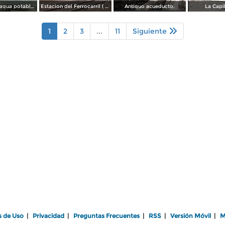
Deposito de agua potable ( Circulada el 11 de Diciembre de 1920 ).
Estacion del Ferrocarril ( Circulada el 19 de Diciembre de 1927 ).
Antiguo acueducto.
La Capi
1
2
3
...
11
Siguiente
s de Uso
|
Privacidad
|
Preguntas Frecuentes
|
RSS
|
Versión Móvil
|
M