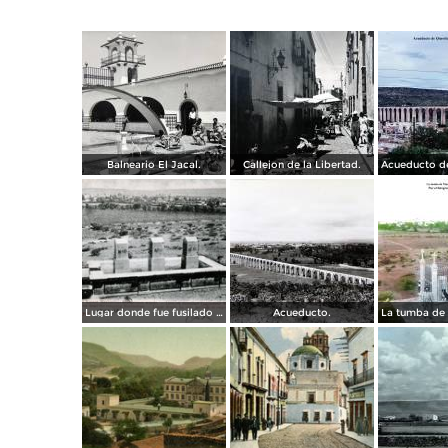
Balneario El Jacal.
Callejon de la Libertad.
Lugar donde fue fusilado el emperador Maximiliano
Acueducto.