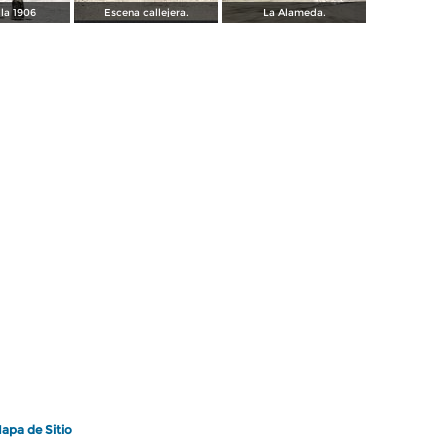
lla 1906
Escena callejera.
La Alameda.
apa de Sitio