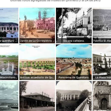
Últimas fotos agregadas se muestran primero (1 al 24 de 247):
Acueducto de Querétaro 1967
Jardin de La Corregidora ( Circulada el 3 de Noviembre de 1957 ).
Escena callejera.
La tumba de Maximiliano de Absburgo Queretaro Por el fotografo William Henry Jackson.
Antiguo acueducto de Querétaro.
Panorama de Querétaro.
La Plaza In