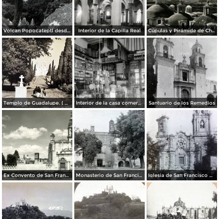
Volcan Popocateptl desde las cupulas de Cholula.
Interior de la Capilla Real
Cúpulas y Pirámide de Cholula
Templo de Guadalupe. ( Circulada el 23 de Julio de 1940 ).
Interior de la casa comercial del Sr. A. E. Porras
Santuario de los Remedios
Ex Convento de San Francisco
Monasterio de San Francisco cerca de Cholula, por el fotógrafo T. Enami, de Yokohama, Japón (1934)
Iglesia de San Francisco Acatepec Cholula Puebla.