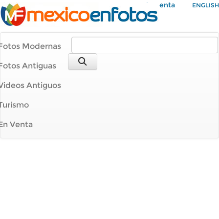
Mi Cuenta
ENGLISH
Fotos Modernas
Fotos Antiguas
Videos Antiguos
Turismo
En Venta