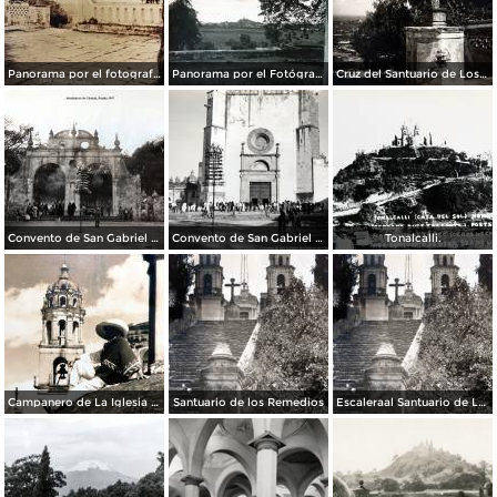
Panorama por el fotografo Hugo Brehme.
Panorama por el Fotógrafo Hugo Brehme.
Cruz del Santuario de Los Remedios.
Convento de San Gabriel Alrededores de Cholula, Puebla 1947
Convento de San Gabriel Alrededores de Cholula, Puebla 1947
Tonalcalli.
Campanero de La Iglesia de Cholula. ( Circulada el 21 de Noviembre de 1935 ).
Santuario de los Remedios
Escaleraal Santuario de Los Remedios