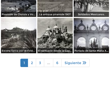
Piramide de Cholula y Volcan Ixtaccihuatl.
La antigua piramide 1907
Soldados Mexicanos.
Escena tipica por el Fotógrafo Hugo Brehme.
El santuario desde la Capilla Real
Portada de Santa Maria Xixitla.
1
2
3
...
6
Siguiente