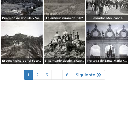
Piramide de Cholula y Volcan Ixtaccihuatl.
La antigua piramide 1907
Soldados Mexicanos.
Escena tipica por el Fotógrafo Hugo Brehme.
El santuario desde la Capilla Real
Portada de Santa Maria Xixitla.
1
2
3
...
6
Siguiente