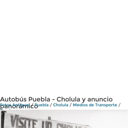
Autobús Puebla - Cholula y anuncio
panorámico
Fotos Antiguas
/
Puebla
/
Cholula
/
Medios de Transporte
/
Camiones