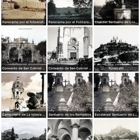
Panorama por el fotografo Hugo Brehme.
Panorama por el Fotógrafo Hugo Brehme.
Cruz del Santuario de Los Remedios.
Convento de San Gabriel Alrededores de Cholula, Puebla 1947
Convento de San Gabriel Alrededores de Cholula, Puebla 1947
Tonalcalli.
Campanero de La Iglesia de Cholula. ( Circulada el 21 de Noviembre de 1935 ).
Santuario de los Remedios
Escaleraal Santuario de Los Remedios