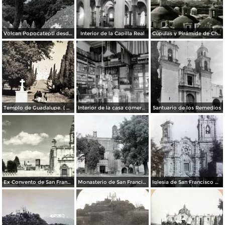
Volcan Popocateptl desde las cupulas de Cholula.
Interior de la Capilla Real
Cúpulas y Pirámide de Cholula
Templo de Guadalupe. ( Circulada el 23 de Julio de 1940 ).
Interior de la casa comercial del Sr. A. E. Porras
Santuario de los Remedios
Ex Convento de San Francisco
Monasterio de San Francisco cerca de Cholula, por el fotógrafo T. Enami, de Yokohama, Japón (1934)
Iglesia de San Francisco Acatepec Cholula Puebla.