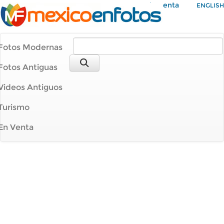
Mi Cuenta
ENGLISH
Fotos Modernas
Fotos Antiguas
Videos Antiguos
Turismo
En Venta