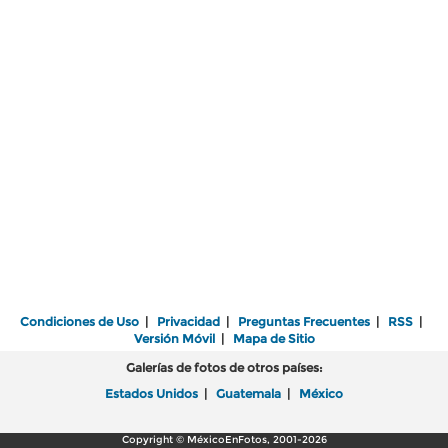
Condiciones de Uso
|
Privacidad
|
Preguntas Frecuentes
|
RSS
|
Versión Móvil
|
Mapa de Sitio
Galerías de fotos de otros países:
Estados Unidos
|
Guatemala
|
México
Copyright © MéxicoEnFotos, 2001-2026