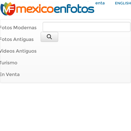
Mi Cuenta
ENGLISH
Fotos Modernas
Fotos Antiguas
Videos Antiguos
Turismo
En Venta