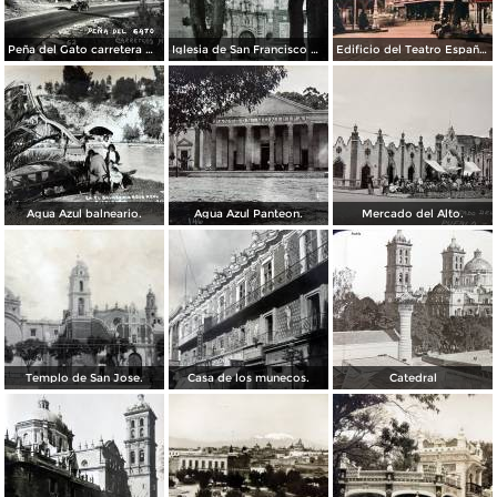
Peña del Gato carretera Mexico-Puebla
Iglesia de San Francisco por el Fotógrafo Hugo Brehme.
Edificio del Teatro Español.
Agua Azul balneario.
Agua Azul Panteon.
Mercado del Alto.
Templo de San Jose.
Casa de los munecos.
Catedral