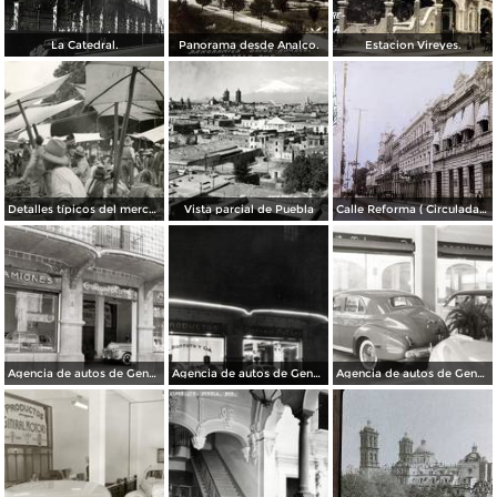
La Catedral.
Panorama desde Analco.
Estacion Vireyes.
Detalles típicos del mercado
Vista parcial de Puebla
Calle Reforma ( Circulada el 15 de Marzo de 1933 ).
Agencia de autos de General Motors
Agencia de autos de General Motors
Agencia de autos de General Motors