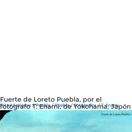
Fuerte de Loreto Puebla, por el
fotógrafo T. Enami, de Yokohama, Japón
Fotos Antiguas
/
Puebla
/
Puebla
/
Fotógrafos
/
T. Enami
(1934)