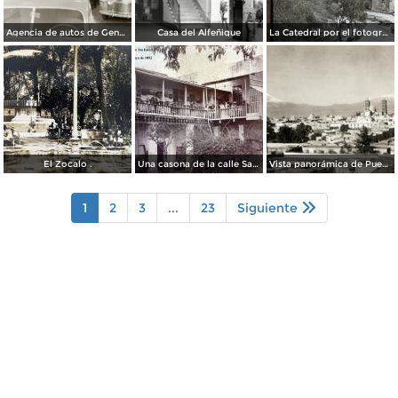
Agencia de autos de General Motors
Casa del Alfeñique
La Catedral por el fotografo William H. Rau.
El Zocalo .
Una casona de la calle Santa Ines # 5 ( Fechada el 5 de Mayo de 1892 ).
Vista panorámica de Puebla, con volcanes Popocatépetl (izq.) e Iztaccíhuatl (der.)
1
2
3
...
23
Siguiente