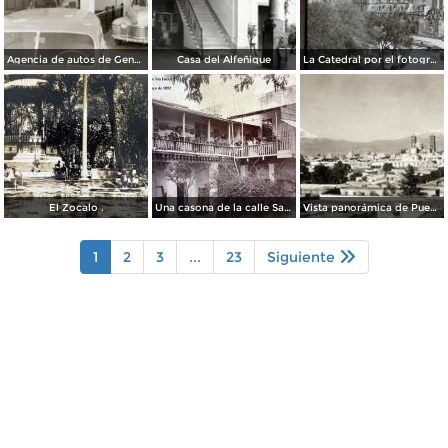
Agencia de autos de General Motors
Casa del Alfeñique
La Catedral por el fotografo William H. Rau.
El Zocalo .
Una casona de la calle Santa Ines # 5 ( Fechada el 5 de Mayo de 1892 ).
Vista panorámica de Puebla, con volcanes Popocatépetl (izq.) e Iztaccíhuatl (der.)
1
2
3
...
23
Siguiente