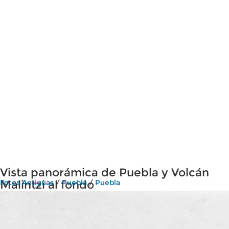
Vista panorámica de Puebla y Volcán
Malintzi al fondo
Fotos Antiguas
/
Puebla
/
Puebla