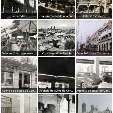
La Catedral.
Panorama desde Analco.
Estacion Vireyes.
Detalles típicos del mercado
Vista parcial de Puebla
Calle Reforma ( Circulada el 15 de Marzo de 1933 ).
Agencia de autos de General Motors
Agencia de autos de General Motors
Agencia de autos de General Motors