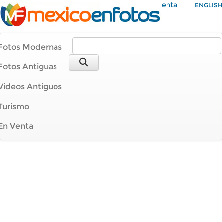
Mi Cuenta
ENGLISH
Fotos Modernas
Fotos Antiguas
Videos Antiguos
Turismo
En Venta