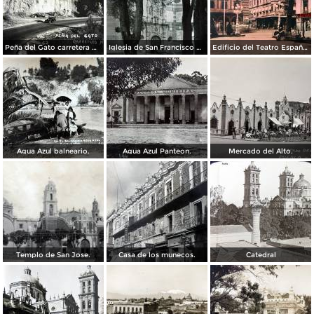
Peña del Gato carretera Mexico-Puebla
Iglesia de San Francisco por el Fotógrafo Hugo Brehme.
Edificio del Teatro Español.
Agua Azul balneario.
Agua Azul Panteon.
Mercado del Alto.
Templo de San Jose.
Casa de los munecos.
Catedral