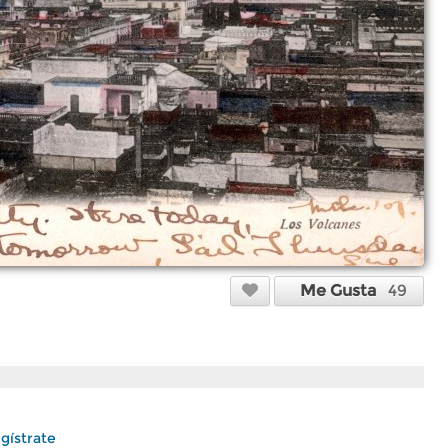
Me Gusta
49
gístrate