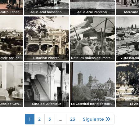
Edificio del Teatro Español.
Agua Azul balneario.
Agua Azul Panteon.
Mercado 
esde Analco.
Estacion Vireyes.
Detalles típicos del mercado
Vista parci
Agencia de autos de General Motors
Casa del Alfeñique
La Catedral por el fotografo William H. Rau.
El Zo
1
2
3
...
23
Siguiente