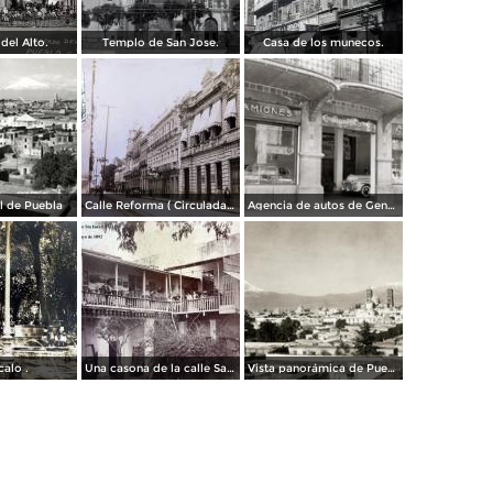
del Alto.
Templo de San Jose.
Casa de los munecos.
al de Puebla
Calle Reforma ( Circulada el 15 de Marzo de 1933 ).
Agencia de autos de General Motors
calo .
Una casona de la calle Santa Ines # 5 ( Fechada el 5 de Mayo de 1892 ).
Vista panorámica de Puebla, con volcanes Popocatépetl (izq.) e Iztaccíhuatl (der.)