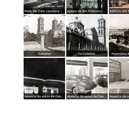
Peña del Gato carretera Mexico-Puebla
Iglesia de San Francisco por el Fotógrafo Hugo Brehme.
Catedral
La Catedral.
Panorama d
Agencia de autos de General Motors
Agencia de autos de General Motors