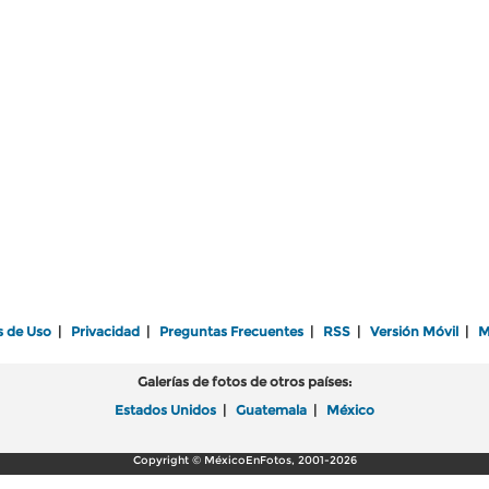
s de Uso
|
Privacidad
|
Preguntas Frecuentes
|
RSS
|
Versión Móvil
|
M
Galerías de fotos de otros países:
Estados Unidos
|
Guatemala
|
México
Copyright © MéxicoEnFotos, 2001-2026