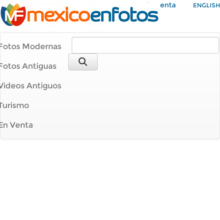
Mi Cuenta
ENGLISH
Fotos Modernas
Fotos Antiguas
Videos Antiguos
Turismo
En Venta