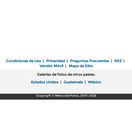
Condiciones de Uso
|
Privacidad
|
Preguntas Frecuentes
|
RSS
|
Versión Móvil
|
Mapa de Sitio
Galerías de fotos de otros países:
Estados Unidos
|
Guatemala
|
México
Copyright © MéxicoEnFotos, 2001-2026