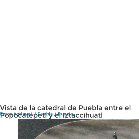
Vista de la catedral de Puebla entre el
Popocatépetl y el Iztaccíhuatl
Fotos Antiguas
/
Puebla
/
Puebla