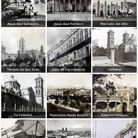
Agua Azul balneario.
Agua Azul Panteon.
Mercado del Alto.
Templo de San Jose.
Casa de los munecos.
Catedral
La Catedral.
Panorama desde Analco.
Estacion Vireyes.