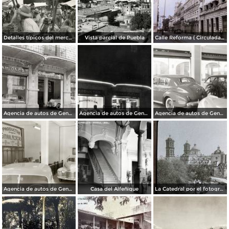
Detalles típicos del mercado
Vista parcial de Puebla
Calle Reforma ( Circulada el 15 de Marzo de 1933 ).
Agencia de autos de General Motors
Agencia de autos de General Motors
Agencia de autos de General Motors
Agencia de autos de General Motors
Casa del Alfeñique
La Catedral por el fotografo William H. Rau.