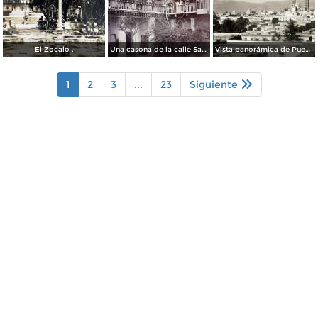
El Zocalo .
Una casona de la calle Santa Ines # 5 ( Fechada el 5 de Mayo de 1892 ).
Vista panorámica de Puebla, con volcanes Popocatépetl (izq.) e Iztaccíhuatl (der.)
1
2
3
...
23
Siguiente