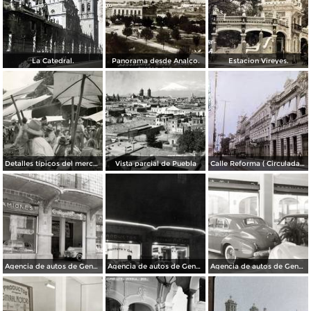
La Catedral.
Panorama desde Analco.
Estacion Vireyes.
Detalles típicos del mercado
Vista parcial de Puebla
Calle Reforma ( Circulada el 15 de Marzo de 1933 ).
Agencia de autos de General Motors
Agencia de autos de General Motors
Agencia de autos de General Motors