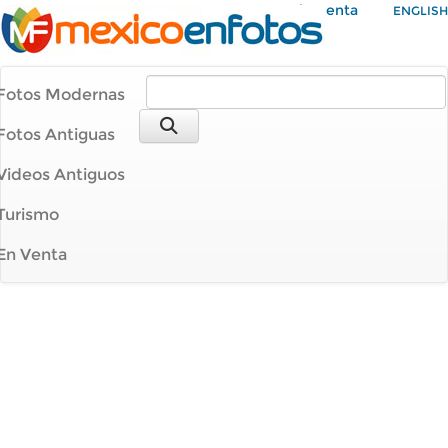
Mi Cuenta
ENGLISH
Fotos Modernas
Fotos Antiguas
Videos Antiguos
Turismo
En Venta