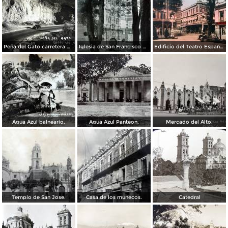
Peña del Gato carretera Mexico-Puebla
Iglesia de San Francisco por el Fotógrafo Hugo Brehme.
Edificio del Teatro Español.
Agua Azul balneario.
Agua Azul Panteon.
Mercado del Alto.
Templo de San Jose.
Casa de los munecos.
Catedral