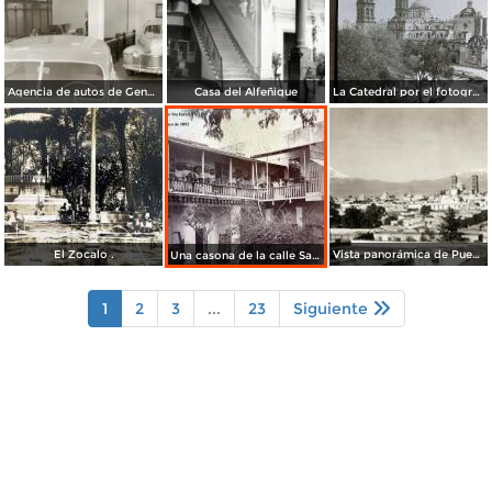
Agencia de autos de General Motors
Casa del Alfeñique
La Catedral por el fotografo William H. Rau.
El Zocalo .
Vista panorámica de Puebla, con volcanes Popocatépetl (izq.) e Iztaccíhuatl (der.)
Una casona de la calle Santa Ines # 5 ( Fechada el 5 de Mayo de 1892 ).
1
2
3
...
23
Siguiente