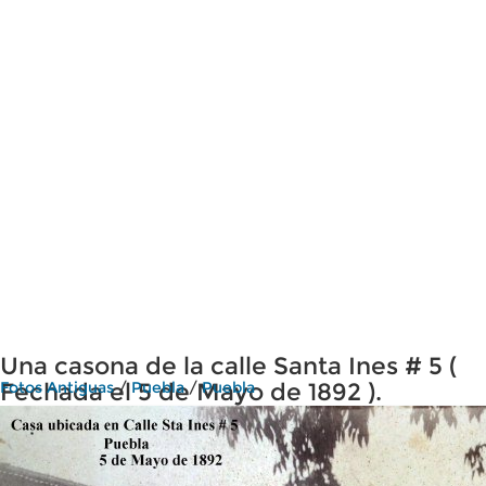
Una casona de la calle Santa Ines # 5 (
Fechada el 5 de Mayo de 1892 ).
Fotos Antiguas
/
Puebla
/
Puebla