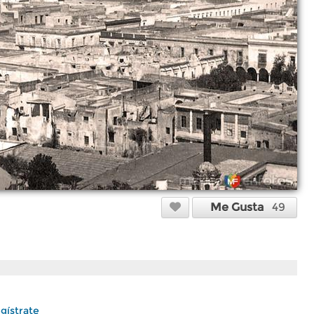
Me Gusta
49
gístrate