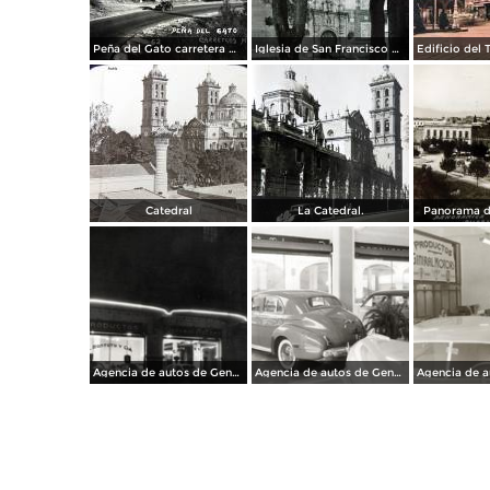
Peña del Gato carretera Mexico-Puebla
Iglesia de San Francisco por el Fotógrafo Hugo Brehme.
Catedral
La Catedral.
Panorama d
Agencia de autos de General Motors
Agencia de autos de General Motors