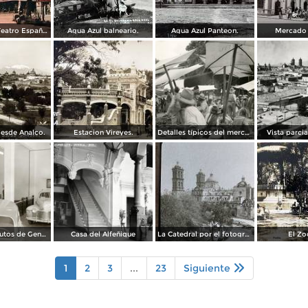
Edificio del Teatro Español.
Agua Azul balneario.
Agua Azul Panteon.
Mercado 
esde Analco.
Estacion Vireyes.
Detalles típicos del mercado
Vista parci
Agencia de autos de General Motors
Casa del Alfeñique
La Catedral por el fotografo William H. Rau.
El Zo
1
2
3
...
23
Siguiente