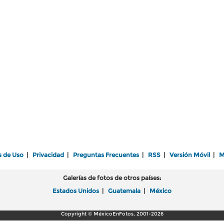
s de Uso
|
Privacidad
|
Preguntas Frecuentes
|
RSS
|
Versión Móvil
|
M
Galerías de fotos de otros países:
Estados Unidos
|
Guatemala
|
México
Copyright © MéxicoEnFotos, 2001-2026