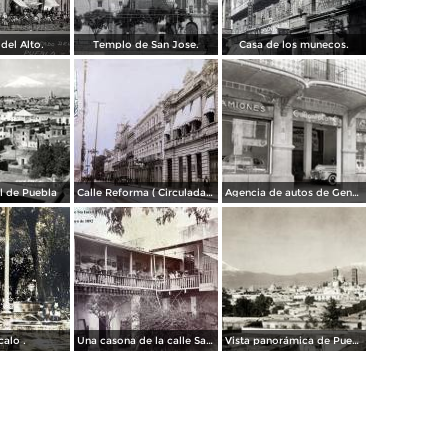
del Alto.
Templo de San Jose.
Casa de los munecos.
al de Puebla
Calle Reforma ( Circulada el 15 de Marzo de 1933 ).
Agencia de autos de General Motors
calo .
Una casona de la calle Santa Ines # 5 ( Fechada el 5 de Mayo de 1892 ).
Vista panorámica de Puebla, con volcanes Popocatépetl (izq.) e Iztaccíhuatl (der.)