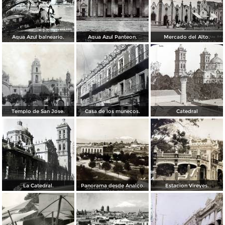
Agua Azul balneario.
Agua Azul Panteon.
Mercado del Alto.
Templo de San Jose.
Casa de los munecos.
Catedral
La Catedral.
Panorama desde Analco.
Estacion Vireyes.