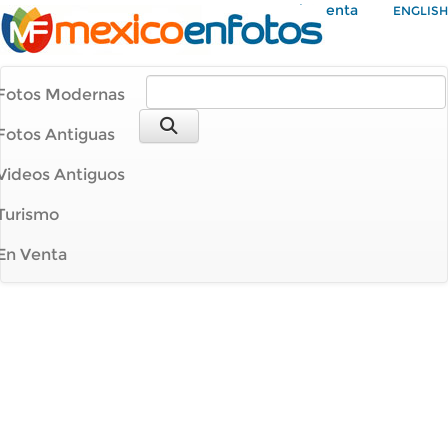
Mi Cuenta
ENGLISH
Fotos Modernas
Fotos Antiguas
Videos Antiguos
Turismo
En Venta