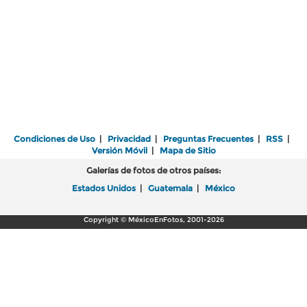
Condiciones de Uso
|
Privacidad
|
Preguntas Frecuentes
|
RSS
|
Versión Móvil
|
Mapa de Sitio
Galerías de fotos de otros países:
Estados Unidos
|
Guatemala
|
México
Copyright © MéxicoEnFotos, 2001-2026