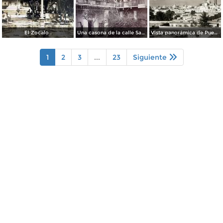
El Zocalo .
Una casona de la calle Santa Ines # 5 ( Fechada el 5 de Mayo de 1892 ).
Vista panorámica de Puebla, con volcanes Popocatépetl (izq.) e Iztaccíhuatl (der.)
1
2
3
...
23
Siguiente