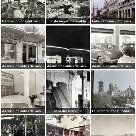
Detalles típicos del mercado
Vista parcial de Puebla
Calle Reforma ( Circulada el 15 de Marzo de 1933 ).
Agencia de autos de General Motors
Agencia de autos de General Motors
Agencia de autos de General Motors
Agencia de autos de General Motors
Casa del Alfeñique
La Catedral por el fotografo William H. Rau.