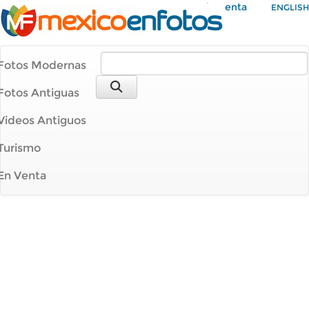
Mi Cuenta
ENGLISH
Fotos Modernas
Fotos Antiguas
Videos Antiguos
Turismo
En Venta