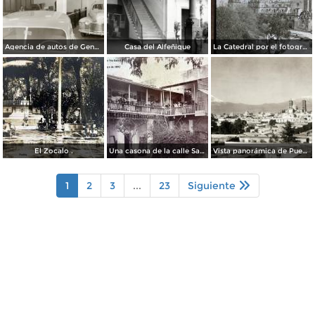
Agencia de autos de General Motors
Casa del Alfeñique
La Catedral por el fotografo William H. Rau.
El Zocalo .
Una casona de la calle Santa Ines # 5 ( Fechada el 5 de Mayo de 1892 ).
Vista panorámica de Puebla, con volcanes Popocatépetl (izq.) e Iztaccíhuatl (der.)
1
2
3
...
23
Siguiente