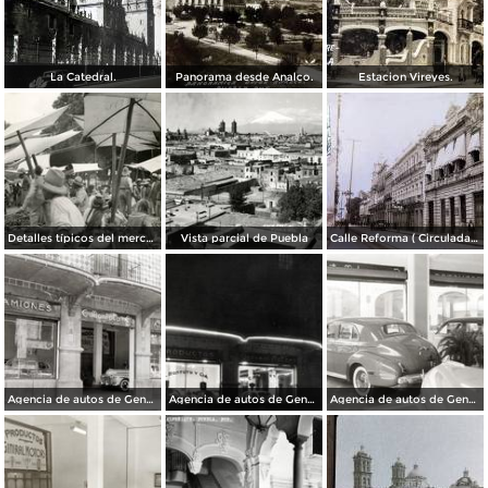
La Catedral.
Panorama desde Analco.
Estacion Vireyes.
Detalles típicos del mercado
Vista parcial de Puebla
Calle Reforma ( Circulada el 15 de Marzo de 1933 ).
Agencia de autos de General Motors
Agencia de autos de General Motors
Agencia de autos de General Motors