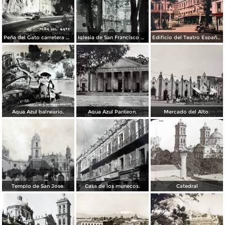
Peña del Gato carretera Mexico-Puebla
Iglesia de San Francisco por el Fotógrafo Hugo Brehme.
Edificio del Teatro Español.
Agua Azul balneario.
Agua Azul Panteon.
Mercado del Alto.
Templo de San Jose.
Casa de los munecos.
Catedral