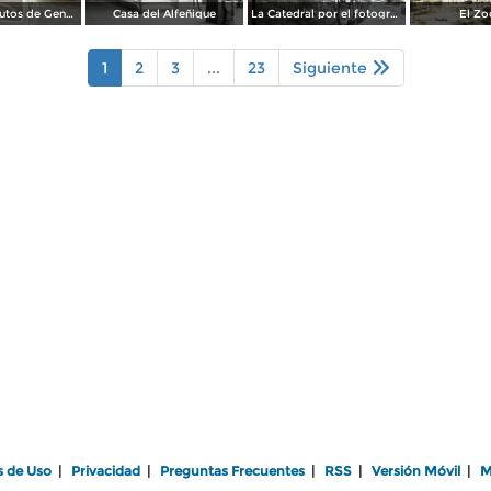
Agencia de autos de General Motors
Casa del Alfeñique
La Catedral por el fotografo William H. Rau.
El Zo
1
2
3
...
23
Siguiente
s de Uso
|
Privacidad
|
Preguntas Frecuentes
|
RSS
|
Versión Móvil
|
M