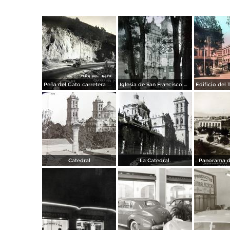
Peña del Gato carretera Mexico-Puebla
Iglesia de San Francisco por el Fotógrafo Hugo Brehme.
Catedral
La Catedral.
Panorama d