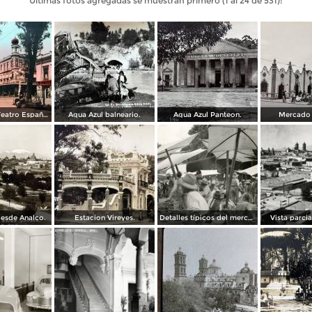
Últimas fotos agregadas se muestran primero (1 al 24 de 531):
Edificio del Teatro Español.
Agua Azul balneario.
Agua Azul Panteon.
Mercado 
esde Analco.
Estacion Vireyes.
Detalles típicos del mercado
Vista parci