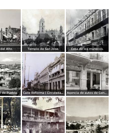
del Alto.
Templo de San Jose.
Casa de los munecos.
al de Puebla
Calle Reforma ( Circulada el 15 de Marzo de 1933 ).
Agencia de autos de General Motors