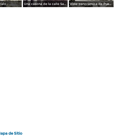
calo .
Una casona de la calle Santa Ines # 5 ( Fechada el 5 de Mayo de 1892 ).
Vista panorámica de Puebla, con volcanes Popocatépetl (izq.) e Iztaccíhuatl (der.)
apa de Sitio