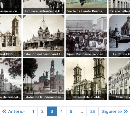
Autobus de pasajeros cubriento la ruta de Mexico a Puebla
Un funeral enfrente del Hospital de maternidad Tamaris Hoy hospital de la universidad de Puebla
Fuerte de Loreto Puebla, por el fotógrafo T. Enami, de Yokohama, Japón (1934)
ral 1906.
Estacion del Ferrocarril 1906.
Tipos Mexicanos vendedores de loza 1901.
La Cd. de I
Calle y templo de Guadalupe.
Estatua de la Independencia.
Catedral de Puebla
Casa del 
Anterior
1
2
3
4
5
...
23
Siguiente