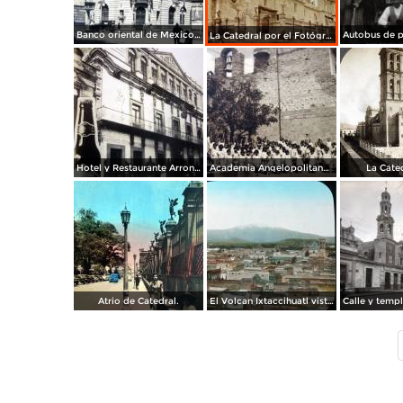
Banco oriental de Mexico en Puebla.
La Catedral por el Fotógrafos Hugo Brehme.
Hotel y Restaurante Arronte.
Academia Angelopolitana de Puebla.
La Cated
Atrio de Catedral.
El Volcan Ixtaccihuatl visto desde Puebla.