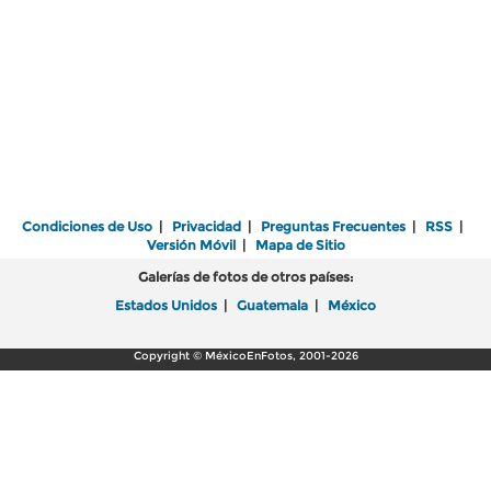
Condiciones de Uso
|
Privacidad
|
Preguntas Frecuentes
|
RSS
|
Versión Móvil
|
Mapa de Sitio
Galerías de fotos de otros países:
Estados Unidos
|
Guatemala
|
México
Copyright © MéxicoEnFotos, 2001-2026