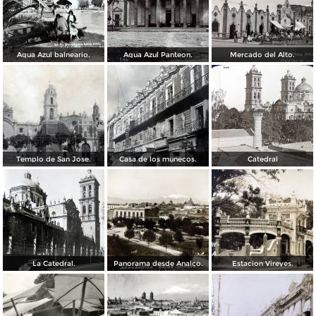
Agua Azul balneario.
Agua Azul Panteon.
Mercado del Alto.
Templo de San Jose.
Casa de los munecos.
Catedral
La Catedral.
Panorama desde Analco.
Estacion Vireyes.