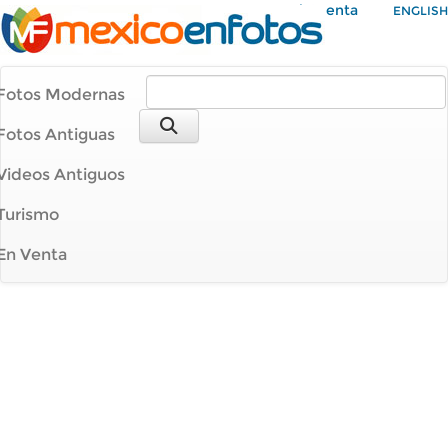
Mi Cuenta
ENGLISH
Fotos Modernas
Fotos Antiguas
Videos Antiguos
Turismo
En Venta