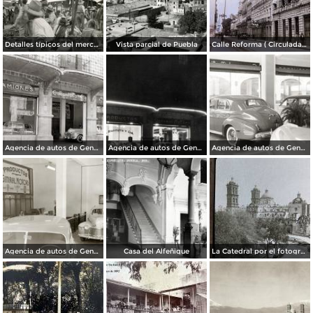
Detalles típicos del mercado
Vista parcial de Puebla
Calle Reforma ( Circulada el 15 de Marzo de 1933 ).
Agencia de autos de General Motors
Agencia de autos de General Motors
Agencia de autos de General Motors
Agencia de autos de General Motors
Casa del Alfeñique
La Catedral por el fotografo William H. Rau.