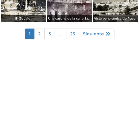
El Zocalo .
Una casona de la calle Santa Ines # 5 ( Fechada el 5 de Mayo de 1892 ).
Vista panorámica de Puebla, con volcanes Popocatépetl (izq.) e Iztaccíhuatl (der.)
1
2
3
...
23
Siguiente