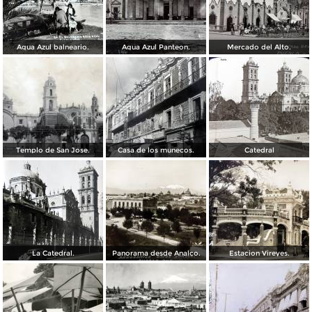
Agua Azul balneario.
Agua Azul Panteon.
Mercado del Alto.
Templo de San Jose.
Casa de los munecos.
Catedral
La Catedral.
Panorama desde Analco.
Estacion Vireyes.