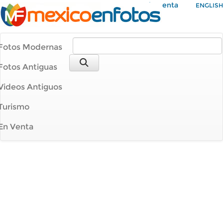
Mi Cuenta
ENGLISH
Fotos Modernas
Fotos Antiguas
Videos Antiguos
Turismo
En Venta