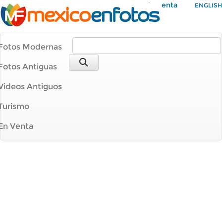
Mi Cuenta
ENGLISH
Fotos Modernas
Fotos Antiguas
Videos Antiguos
Turismo
En Venta