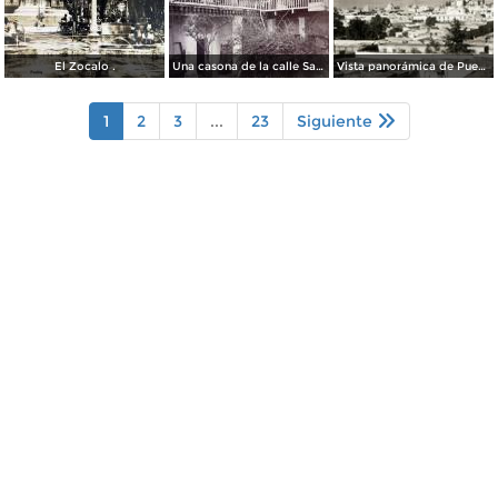
El Zocalo .
Una casona de la calle Santa Ines # 5 ( Fechada el 5 de Mayo de 1892 ).
Vista panorámica de Puebla, con volcanes Popocatépetl (izq.) e Iztaccíhuatl (der.)
1
2
3
...
23
Siguiente