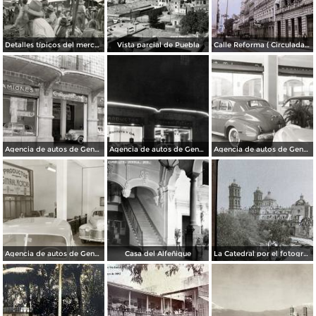
Detalles típicos del mercado
Vista parcial de Puebla
Calle Reforma ( Circulada el 15 de Marzo de 1933 ).
Agencia de autos de General Motors
Agencia de autos de General Motors
Agencia de autos de General Motors
Agencia de autos de General Motors
Casa del Alfeñique
La Catedral por el fotografo William H. Rau.