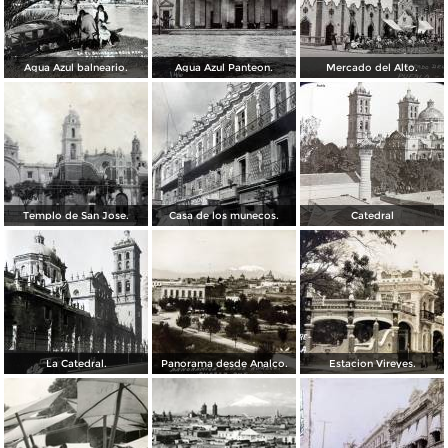
Agua Azul balneario.
Agua Azul Panteon.
Mercado del Alto.
Templo de San Jose.
Casa de los munecos.
Catedral
La Catedral.
Panorama desde Analco.
Estacion Vireyes.