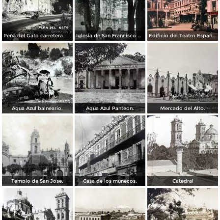
Peña del Gato carretera Mexico-Puebla
Iglesia de San Francisco por el Fotógrafo Hugo Brehme.
Edificio del Teatro Español.
Agua Azul balneario.
Agua Azul Panteon.
Mercado del Alto.
Templo de San Jose.
Casa de los munecos.
Catedral