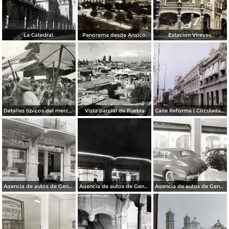
La Catedral.
Panorama desde Analco.
Estacion Vireyes.
Detalles típicos del mercado
Vista parcial de Puebla
Calle Reforma ( Circulada el 15 de Marzo de 1933 ).
Agencia de autos de General Motors
Agencia de autos de General Motors
Agencia de autos de General Motors