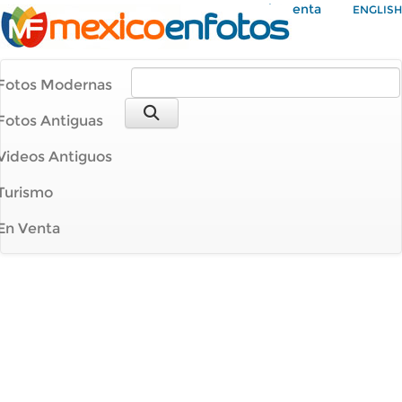
Mi Cuenta
ENGLISH
Fotos Modernas
Fotos Antiguas
Videos Antiguos
Turismo
En Venta