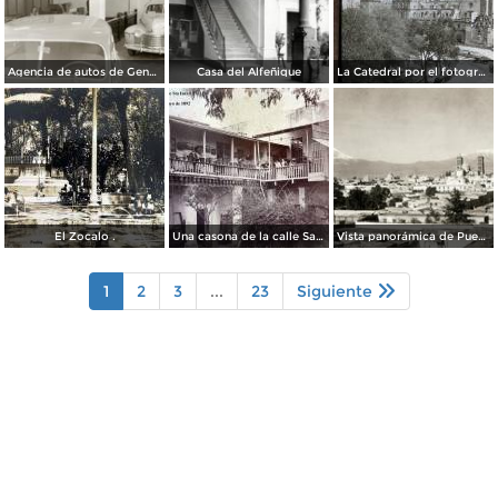
Agencia de autos de General Motors
Casa del Alfeñique
La Catedral por el fotografo William H. Rau.
El Zocalo .
Una casona de la calle Santa Ines # 5 ( Fechada el 5 de Mayo de 1892 ).
Vista panorámica de Puebla, con volcanes Popocatépetl (izq.) e Iztaccíhuatl (der.)
1
2
3
...
23
Siguiente