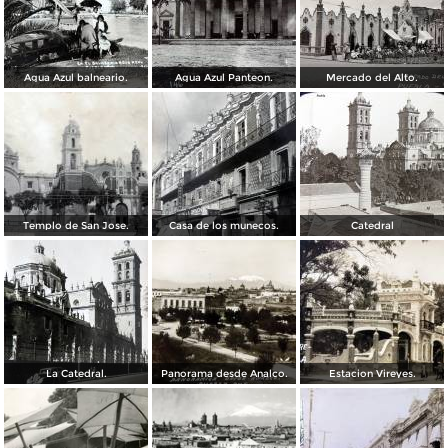
Agua Azul balneario.
Agua Azul Panteon.
Mercado del Alto.
Templo de San Jose.
Casa de los munecos.
Catedral
La Catedral.
Panorama desde Analco.
Estacion Vireyes.