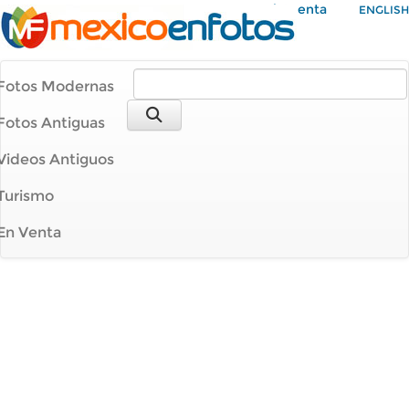
Mi Cuenta
ENGLISH
Fotos Modernas
Fotos Antiguas
Videos Antiguos
Turismo
En Venta