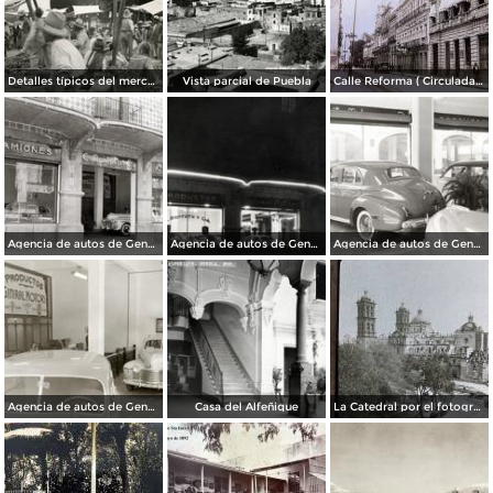
Detalles típicos del mercado
Vista parcial de Puebla
Calle Reforma ( Circulada el 15 de Marzo de 1933 ).
Agencia de autos de General Motors
Agencia de autos de General Motors
Agencia de autos de General Motors
Agencia de autos de General Motors
Casa del Alfeñique
La Catedral por el fotografo William H. Rau.