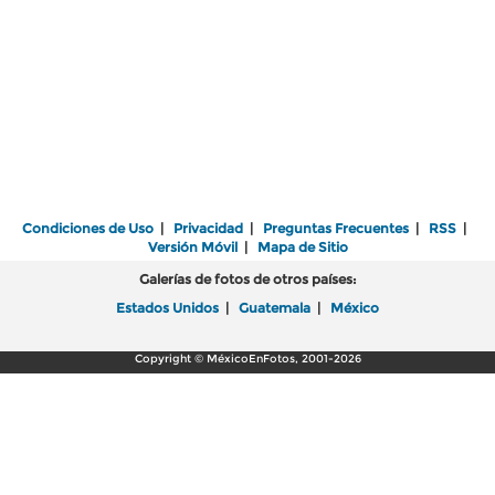
Condiciones de Uso
|
Privacidad
|
Preguntas Frecuentes
|
RSS
|
Versión Móvil
|
Mapa de Sitio
Galerías de fotos de otros países:
Estados Unidos
|
Guatemala
|
México
Copyright © MéxicoEnFotos, 2001-2026