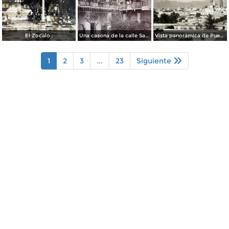
El Zocalo .
Una casona de la calle Santa Ines # 5 ( Fechada el 5 de Mayo de 1892 ).
Vista panorámica de Puebla, con volcanes Popocatépetl (izq.) e Iztaccíhuatl (der.)
1
2
3
...
23
Siguiente