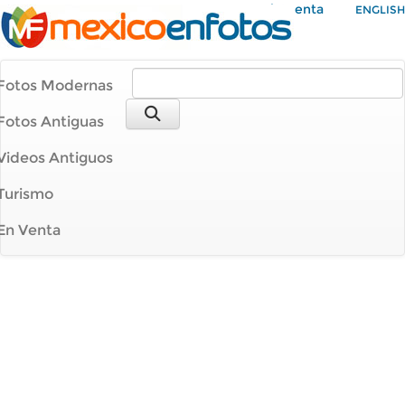
Mi Cuenta
ENGLISH
Fotos Modernas
Fotos Antiguas
Videos Antiguos
Turismo
En Venta