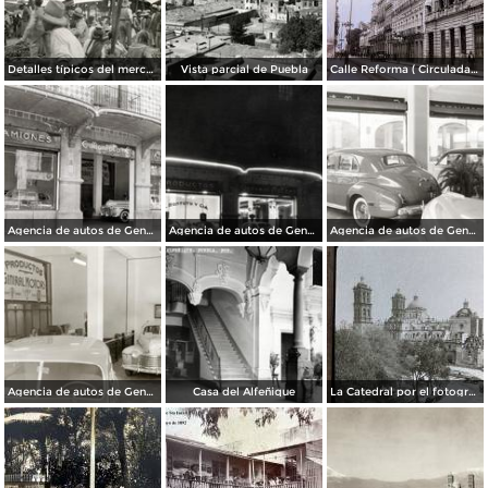
Detalles típicos del mercado
Vista parcial de Puebla
Calle Reforma ( Circulada el 15 de Marzo de 1933 ).
Agencia de autos de General Motors
Agencia de autos de General Motors
Agencia de autos de General Motors
Agencia de autos de General Motors
Casa del Alfeñique
La Catedral por el fotografo William H. Rau.