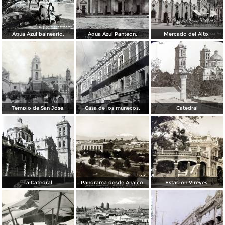
Agua Azul balneario.
Agua Azul Panteon.
Mercado del Alto.
Templo de San Jose.
Casa de los munecos.
Catedral
La Catedral.
Panorama desde Analco.
Estacion Vireyes.