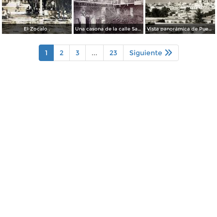
El Zocalo .
Una casona de la calle Santa Ines # 5 ( Fechada el 5 de Mayo de 1892 ).
Vista panorámica de Puebla, con volcanes Popocatépetl (izq.) e Iztaccíhuatl (der.)
1
2
3
...
23
Siguiente