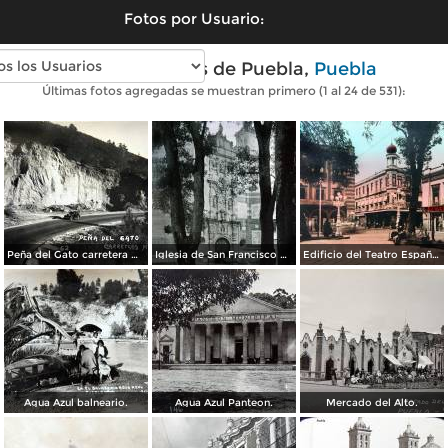
Fotos por Usuario:
Fotos antiguas de Puebla,
Puebla
Últimas fotos agregadas se muestran primero (1 al 24 de 531):
Peña del Gato carretera Mexico-Puebla
Iglesia de San Francisco por el Fotógrafo Hugo Brehme.
Edificio del Teatro Español.
Agua Azul balneario.
Agua Azul Panteon.
Mercado del Alto.