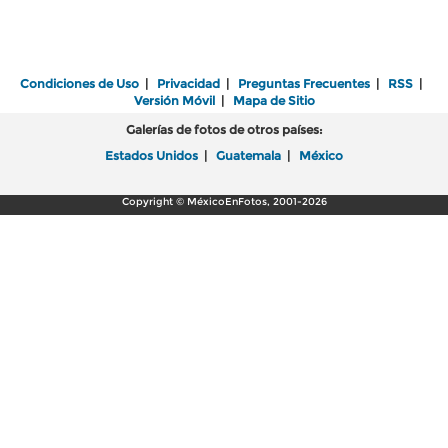
Condiciones de Uso
|
Privacidad
|
Preguntas Frecuentes
|
RSS
|
Versión Móvil
|
Mapa de Sitio
Galerías de fotos de otros países:
Estados Unidos
|
Guatemala
|
México
Copyright © MéxicoEnFotos, 2001-2026