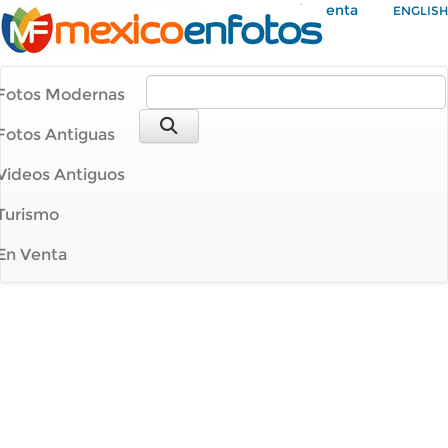
Mi Cuenta
ENGLISH
Fotos Modernas
Fotos Antiguas
Videos Antiguos
Turismo
En Venta