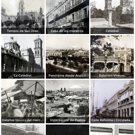
Templo de San Jose.
Casa de los munecos.
Catedral
La Catedral.
Panorama desde Analco.
Estacion Vireyes.
Detalles típicos del mercado
Vista parcial de Puebla
Calle Reforma ( Circulada el 15 de Marzo de 1933 ).