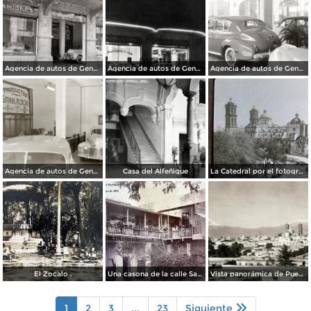
Agencia de autos de General Motors
Agencia de autos de General Motors
Agencia de autos de General Motors
Agencia de autos de General Motors
Casa del Alfeñique
La Catedral por el fotografo William H. Rau.
El Zocalo .
Una casona de la calle Santa Ines # 5 ( Fechada el 5 de Mayo de 1892 ).
Vista panorámica de Puebla, con volcanes Popocatépetl (izq.) e Iztaccíhuatl (der.)
1
2
3
...
23
Siguiente