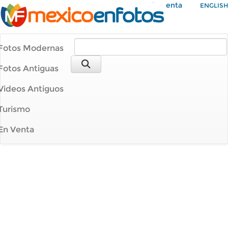
Mi Cuenta
ENGLISH
Fotos Modernas
Fotos Antiguas
Videos Antiguos
Turismo
En Venta