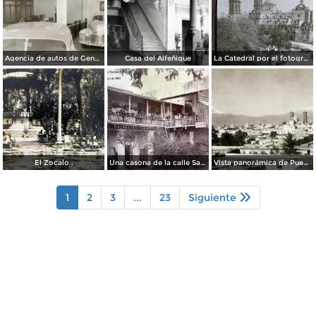
Agencia de autos de General Motors
Casa del Alfeñique
La Catedral por el fotografo William H. Rau.
El Zocalo .
Una casona de la calle Santa Ines # 5 ( Fechada el 5 de Mayo de 1892 ).
Vista panorámica de Puebla, con volcanes Popocatépetl (izq.) e Iztaccíhuatl (der.)
1
2
3
...
23
Siguiente