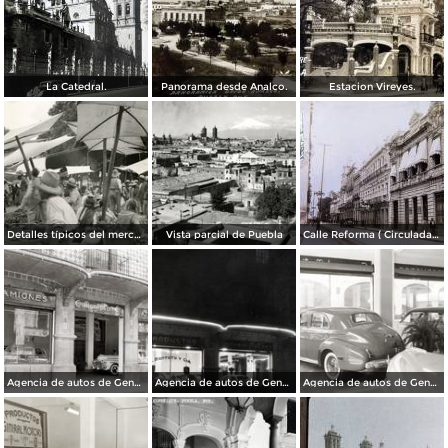
La Catedral.
Panorama desde Analco.
Estacion Vireyes.
Detalles típicos del mercado
Vista parcial de Puebla
Calle Reforma ( Circulada el 15 de Marzo de 1933 ).
Agencia de autos de General Motors
Agencia de autos de General Motors
Agencia de autos de General Motors