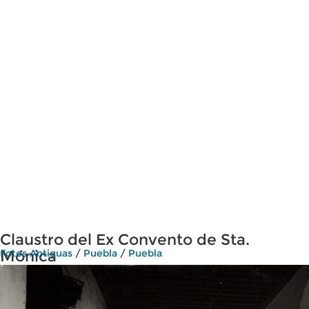
Claustro del Ex Convento de Sta.
Mónica
Fotos Antiguas
/
Puebla
/
Puebla