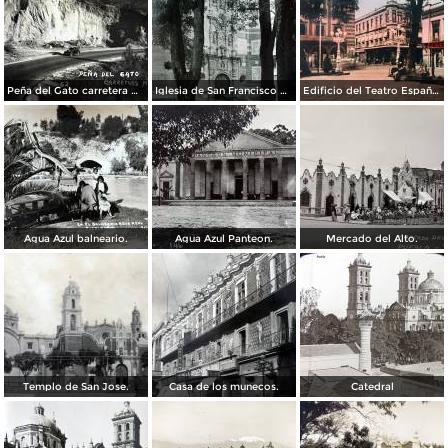
Peña del Gato carretera Mexico-Puebla
Iglesia de San Francisco por el Fotógrafo Hugo Brehme.
Edificio del Teatro Español.
Agua Azul balneario.
Agua Azul Panteon.
Mercado del Alto.
Templo de San Jose.
Casa de los munecos.
Catedral